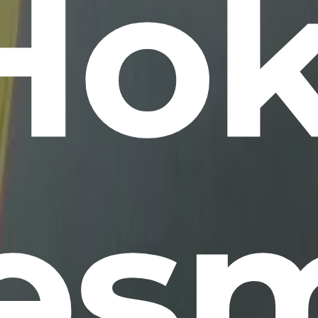
Hok
es