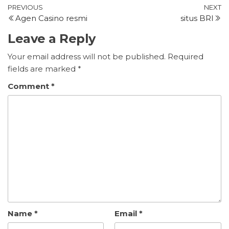
Post
Previous
N
PREVIOUS
NEXT
Agen Casino resmi
situs BRI
Post
P
navigation
Leave a Reply
Your email address will not be published.
Required
fields are marked
*
Comment
*
Name
*
Email
*