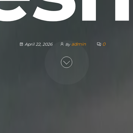
admin
0
April 22, 2026
By