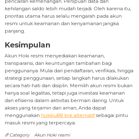
pencairan kemenangan. Penipuan data dan
kehilangan saldo lebih mudah terjadi. Oleh karena itu,
prioritas utama harus selalu mengarah pada akun
resmi untuk keamanan dan kenyamanan jangka
panjang.
Kesimpulan
Akun Hoki resmi menyediakan keamanan,
transparansi, dan keuntungan tambahan bagi
penggunanya. Mulai dari pendaftaran, verifikasi, hingga
strategi penggunaan, setiap langkah harus dilakukan
secara hati-hati dan disiplin. Memilih akun resmi bukan
hanya soal legalitas, tetapi juga investasi keamanan
dan efisiensi dalam aktivitas bermain daring. Untuk
akses yang terjamin dan aman, Anda dapat
menggunakan
hokiku88 link alternatif
sebagai pintu
masuk resmi yang terpercaya.
Category
Akun Hoki resmi