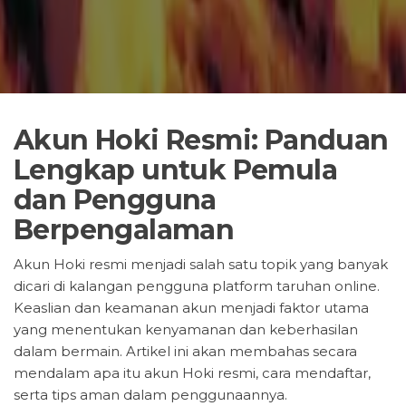
Akun Hoki Resmi: Panduan
Lengkap untuk Pemula
dan Pengguna
Berpengalaman
Akun Hoki resmi menjadi salah satu topik yang banyak
dicari di kalangan pengguna platform taruhan online.
Keaslian dan keamanan akun menjadi faktor utama
yang menentukan kenyamanan dan keberhasilan
dalam bermain. Artikel ini akan membahas secara
mendalam apa itu akun Hoki resmi, cara mendaftar,
serta tips aman dalam penggunaannya.