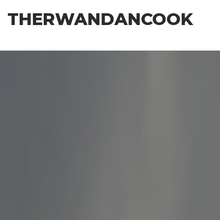
Skip
THERWANDANCOOK
to
the
content