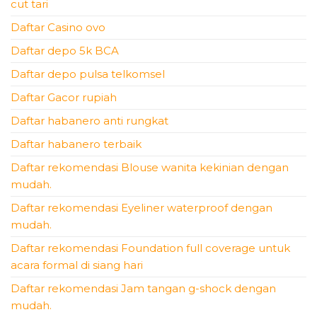
cut tari
Daftar Casino ovo
Daftar depo 5k BCA
Daftar depo pulsa telkomsel
Daftar Gacor rupiah
Daftar habanero anti rungkat
Daftar habanero terbaik
Daftar rekomendasi Blouse wanita kekinian dengan
mudah.
Daftar rekomendasi Eyeliner waterproof dengan
mudah.
Daftar rekomendasi Foundation full coverage untuk
acara formal di siang hari
Daftar rekomendasi Jam tangan g-shock dengan
mudah.