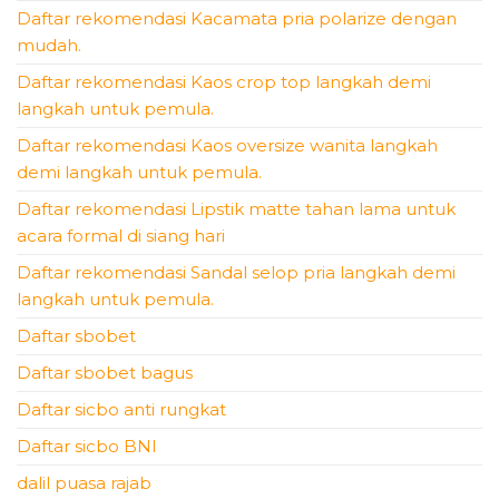
Daftar rekomendasi Kacamata pria polarize dengan
mudah.
Daftar rekomendasi Kaos crop top langkah demi
langkah untuk pemula.
Daftar rekomendasi Kaos oversize wanita langkah
demi langkah untuk pemula.
Daftar rekomendasi Lipstik matte tahan lama untuk
acara formal di siang hari
Daftar rekomendasi Sandal selop pria langkah demi
langkah untuk pemula.
Daftar sbobet
Daftar sbobet bagus
Daftar sicbo anti rungkat
Daftar sicbo BNI
dalil puasa rajab