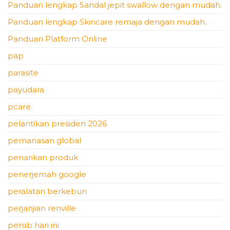
Panduan lengkap Sandal jepit swallow dengan mudah.
Panduan lengkap Skincare remaja dengan mudah.
Panduan Platform Online
pap
parasite
payudara
pcare
pelantikan presiden 2026
pemanasan global
penarikan produk
penerjemah google
peralatan berkebun
perjanjian renville
persib hari ini