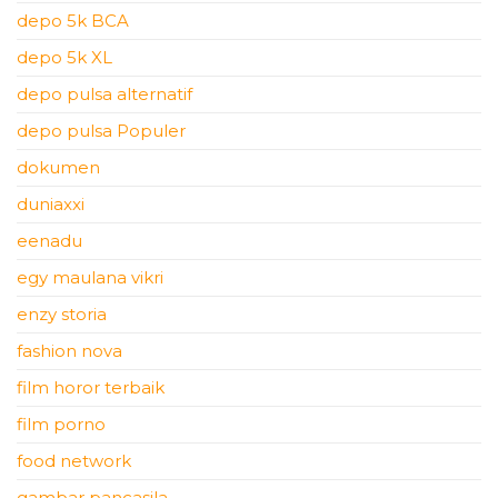
depo 5k BCA
depo 5k XL
depo pulsa alternatif
depo pulsa Populer
dokumen
duniaxxi
eenadu
egy maulana vikri
enzy storia
fashion nova
film horor terbaik
film porno
food network
gambar pancasila