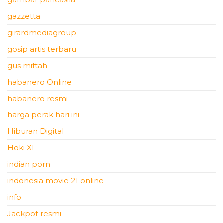
gazzetta
girardmediagroup
gosip artis terbaru
gus miftah
habanero Online
habanero resmi
harga perak hari ini
Hiburan Digital
Hoki XL
indian porn
indonesia movie 21 online
info
Jackpot resmi