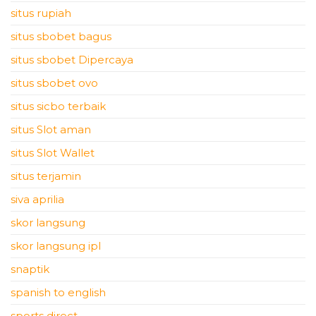
situs rupiah
situs sbobet bagus
situs sbobet Dipercaya
situs sbobet ovo
situs sicbo terbaik
situs Slot aman
situs Slot Wallet
situs terjamin
siva aprilia
skor langsung
skor langsung ipl
snaptik
spanish to english
sports direct