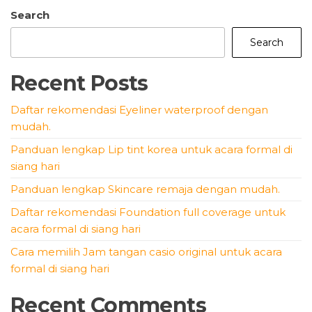
Search
Search
Recent Posts
Daftar rekomendasi Eyeliner waterproof dengan
mudah.
Panduan lengkap Lip tint korea untuk acara formal di
siang hari
Panduan lengkap Skincare remaja dengan mudah.
Daftar rekomendasi Foundation full coverage untuk
acara formal di siang hari
Cara memilih Jam tangan casio original untuk acara
formal di siang hari
Recent Comments