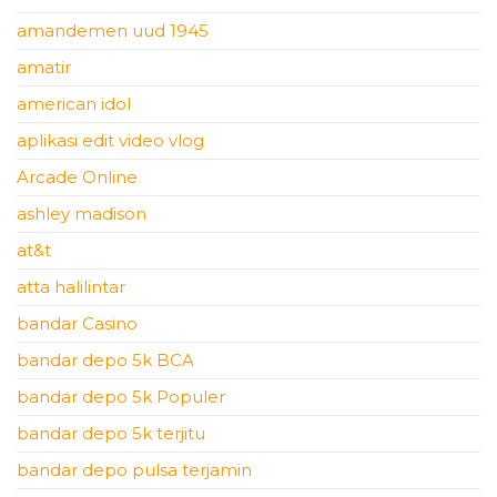
amandemen uud 1945
amatir
american idol
aplikasi edit video vlog
Arcade Online
ashley madison
at&t
atta halilintar
bandar Casino
bandar depo 5k BCA
bandar depo 5k Populer
bandar depo 5k terjitu
bandar depo pulsa terjamin