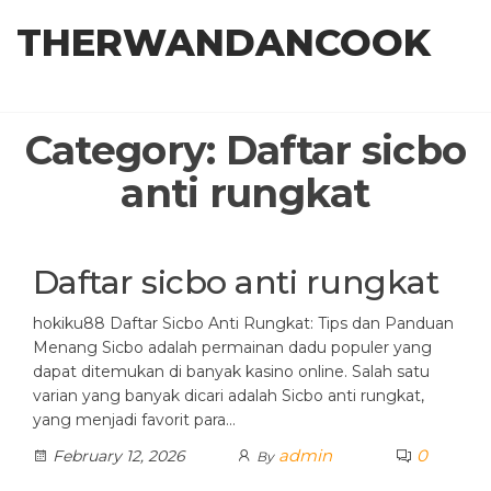
Skip
THERWANDANCOOK
to
the
content
Category:
Daftar sicbo
anti rungkat
Daftar sicbo anti rungkat
hokiku88 Daftar Sicbo Anti Rungkat: Tips dan Panduan
Menang Sicbo adalah permainan dadu populer yang
dapat ditemukan di banyak kasino online. Salah satu
varian yang banyak dicari adalah Sicbo anti rungkat,
yang menjadi favorit para…
admin
0
February 12, 2026
By