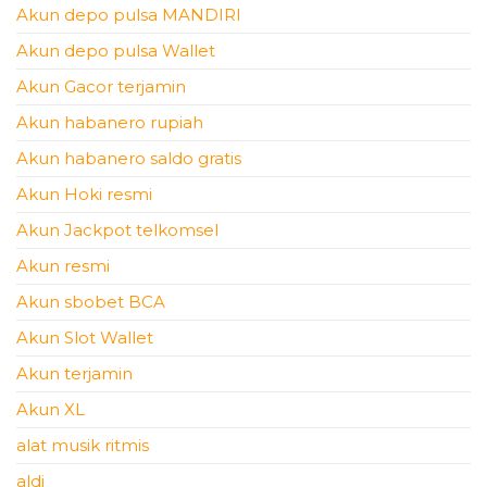
Akun depo pulsa MANDIRI
Akun depo pulsa Wallet
Akun Gacor terjamin
Akun habanero rupiah
Akun habanero saldo gratis
Akun Hoki resmi
Akun Jackpot telkomsel
Akun resmi
Akun sbobet BCA
Akun Slot Wallet
Akun terjamin
Akun XL
alat musik ritmis
aldi