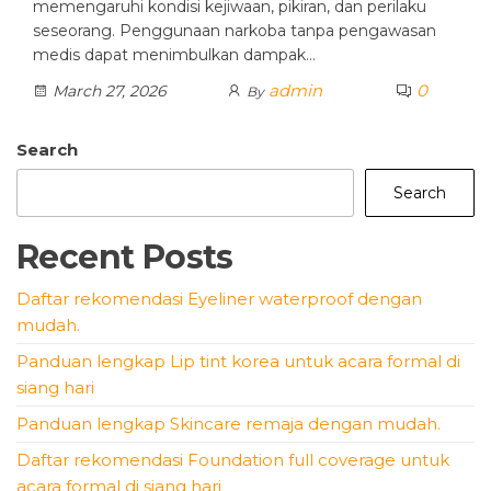
memengaruhi kondisi kejiwaan, pikiran, dan perilaku
seseorang. Penggunaan narkoba tanpa pengawasan
medis dapat menimbulkan dampak…
admin
0
March 27, 2026
By
Search
Search
Recent Posts
Daftar rekomendasi Eyeliner waterproof dengan
mudah.
Panduan lengkap Lip tint korea untuk acara formal di
siang hari
Panduan lengkap Skincare remaja dengan mudah.
Daftar rekomendasi Foundation full coverage untuk
acara formal di siang hari