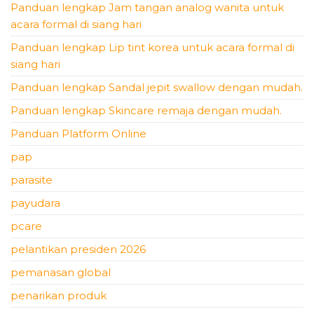
Panduan lengkap Jam tangan analog wanita untuk
acara formal di siang hari
Panduan lengkap Lip tint korea untuk acara formal di
siang hari
Panduan lengkap Sandal jepit swallow dengan mudah.
Panduan lengkap Skincare remaja dengan mudah.
Panduan Platform Online
pap
parasite
payudara
pcare
pelantikan presiden 2026
pemanasan global
penarikan produk