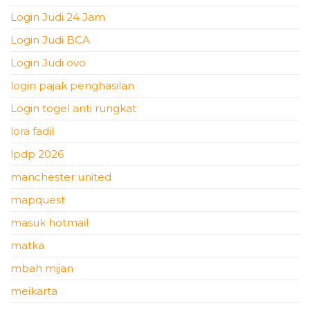
Login Judi 24 Jam
Login Judi BCA
Login Judi ovo
login pajak penghasilan
Login togel anti rungkat
lora fadil
lpdp 2026
manchester united
mapquest
masuk hotmail
matka
mbah mijan
meikarta