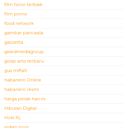
film horor terbaik
film porno
food network
gambar pancasila
gazzetta
girardmediagroup
gosip artis terbaru
gus miftah
habanero Online
habanero resmi
harga perak hari ini
Hiburan Digital
Hoki XL
indian porn