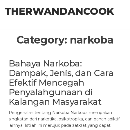
Skip
THERWANDANCOOK
to
the
content
Category:
narkoba
Bahaya Narkoba:
Dampak, Jenis, dan Cara
Efektif Mencegah
Penyalahgunaan di
Kalangan Masyarakat
Pengenalan tentang Narkoba Narkoba merupakan
singkatan dari narkotika, psikotropika, dan bahan adiktif
lainnya. Istilah ini merujuk pada zat-zat yang dapat