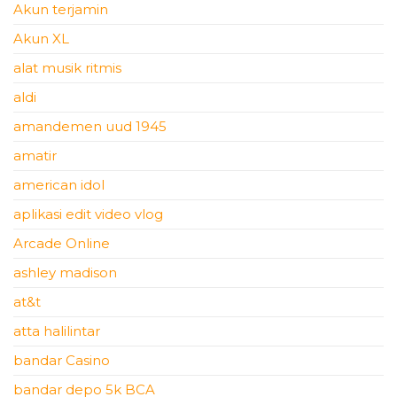
Akun terjamin
Akun XL
alat musik ritmis
aldi
amandemen uud 1945
amatir
american idol
aplikasi edit video vlog
Arcade Online
ashley madison
at&t
atta halilintar
bandar Casino
bandar depo 5k BCA