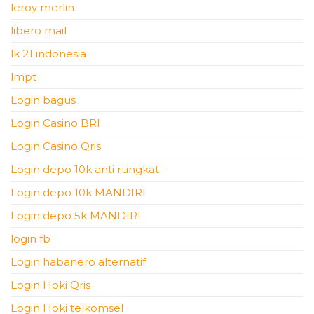
leroy merlin
libero mail
lk 21 indonesia
lmpt
Login bagus
Login Casino BRI
Login Casino Qris
Login depo 10k anti rungkat
Login depo 10k MANDIRI
Login depo 5k MANDIRI
login fb
Login habanero alternatif
Login Hoki Qris
Login Hoki telkomsel