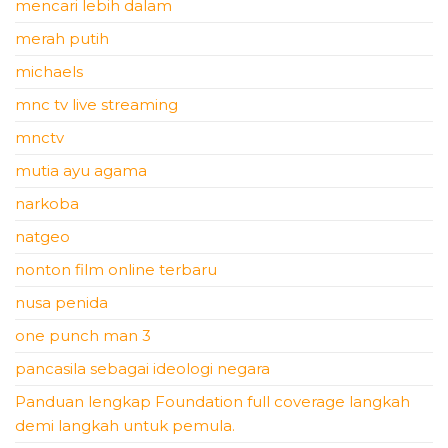
mencari lebih dalam
merah putih
michaels
mnc tv live streaming
mnctv
mutia ayu agama
narkoba
natgeo
nonton film online terbaru
nusa penida
one punch man 3
pancasila sebagai ideologi negara
Panduan lengkap Foundation full coverage langkah
demi langkah untuk pemula.