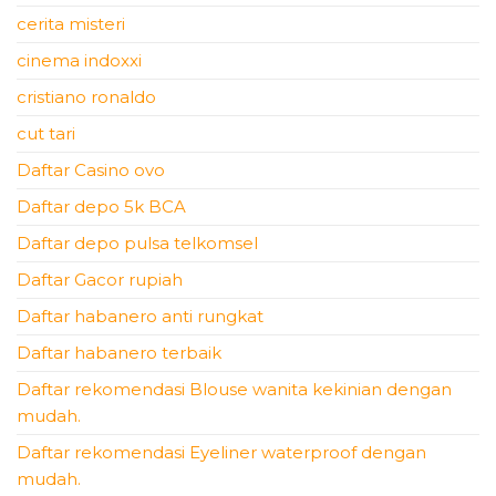
cerita misteri
cinema indoxxi
cristiano ronaldo
cut tari
Daftar Casino ovo
Daftar depo 5k BCA
Daftar depo pulsa telkomsel
Daftar Gacor rupiah
Daftar habanero anti rungkat
Daftar habanero terbaik
Daftar rekomendasi Blouse wanita kekinian dengan
mudah.
Daftar rekomendasi Eyeliner waterproof dengan
mudah.