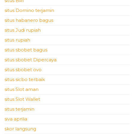
situs BRI
situs Domino terjamin
situs habanero bagus
situs Judi rupiah
situs rupiah
situs sbobet bagus
situs sbobet Dipercaya
situs sbobet ovo
situs sicbo terbaik
situs Slot aman
situs Slot Wallet
situs terjamin
siva aprilia
skor langsung