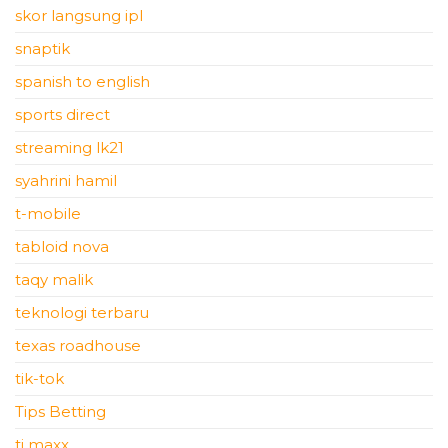
skor langsung ipl
snaptik
spanish to english
sports direct
streaming lk21
syahrini hamil
t-mobile
tabloid nova
taqy malik
teknologi terbaru
texas roadhouse
tik-tok
Tips Betting
tj maxx