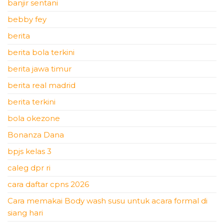
banjir sentani
bebby fey
berita
berita bola terkini
berita jawa timur
berita real madrid
berita terkini
bola okezone
Bonanza Dana
bpjs kelas 3
caleg dpr ri
cara daftar cpns 2026
Cara memakai Body wash susu untuk acara formal di
siang hari