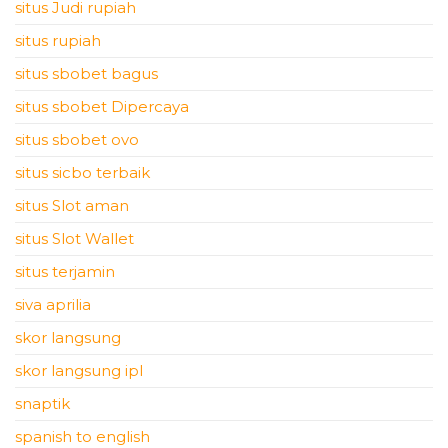
situs Judi rupiah
situs rupiah
situs sbobet bagus
situs sbobet Dipercaya
situs sbobet ovo
situs sicbo terbaik
situs Slot aman
situs Slot Wallet
situs terjamin
siva aprilia
skor langsung
skor langsung ipl
snaptik
spanish to english