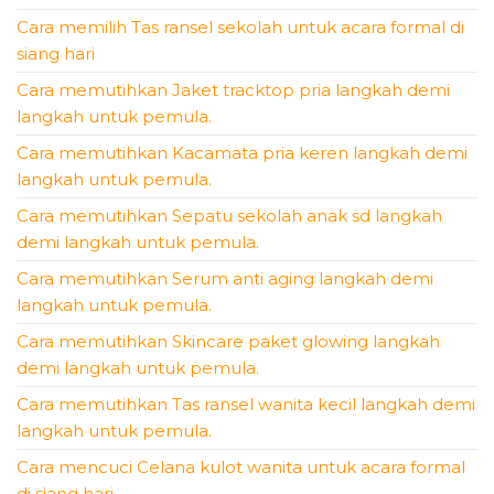
Cara memilih Tas ransel sekolah untuk acara formal di
siang hari
Cara memutihkan Jaket tracktop pria langkah demi
langkah untuk pemula.
Cara memutihkan Kacamata pria keren langkah demi
langkah untuk pemula.
Cara memutihkan Sepatu sekolah anak sd langkah
demi langkah untuk pemula.
Cara memutihkan Serum anti aging langkah demi
langkah untuk pemula.
Cara memutihkan Skincare paket glowing langkah
demi langkah untuk pemula.
Cara memutihkan Tas ransel wanita kecil langkah demi
langkah untuk pemula.
Cara mencuci Celana kulot wanita untuk acara formal
di siang hari