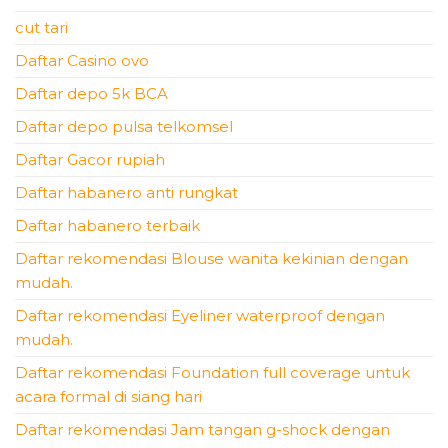
cut tari
Daftar Casino ovo
Daftar depo 5k BCA
Daftar depo pulsa telkomsel
Daftar Gacor rupiah
Daftar habanero anti rungkat
Daftar habanero terbaik
Daftar rekomendasi Blouse wanita kekinian dengan
mudah.
Daftar rekomendasi Eyeliner waterproof dengan
mudah.
Daftar rekomendasi Foundation full coverage untuk
acara formal di siang hari
Daftar rekomendasi Jam tangan g-shock dengan