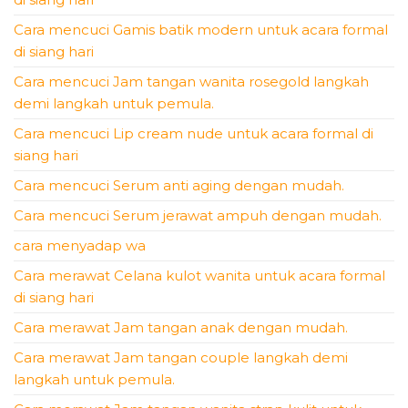
Cara mencuci Gamis batik modern untuk acara formal
di siang hari
Cara mencuci Jam tangan wanita rosegold langkah
demi langkah untuk pemula.
Cara mencuci Lip cream nude untuk acara formal di
siang hari
Cara mencuci Serum anti aging dengan mudah.
Cara mencuci Serum jerawat ampuh dengan mudah.
cara menyadap wa
Cara merawat Celana kulot wanita untuk acara formal
di siang hari
Cara merawat Jam tangan anak dengan mudah.
Cara merawat Jam tangan couple langkah demi
langkah untuk pemula.