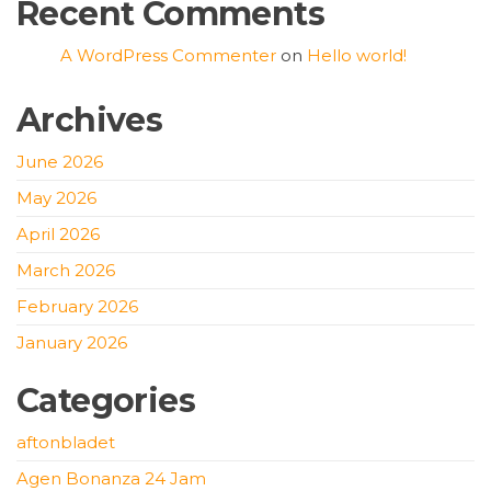
Recent Comments
A WordPress Commenter
on
Hello world!
Archives
June 2026
May 2026
April 2026
March 2026
February 2026
January 2026
Categories
aftonbladet
Agen Bonanza 24 Jam