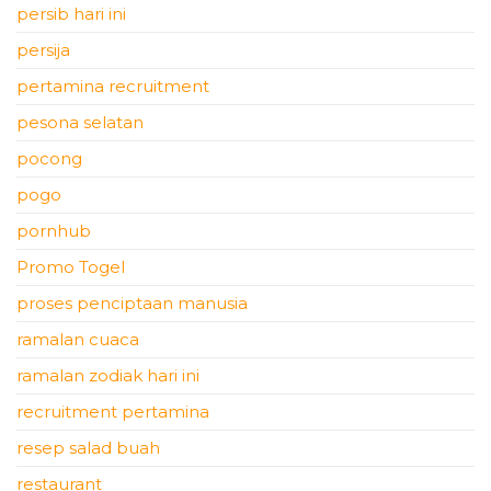
persib hari ini
persija
pertamina recruitment
pesona selatan
pocong
pogo
pornhub
Promo Togel
proses penciptaan manusia
ramalan cuaca
ramalan zodiak hari ini
recruitment pertamina
resep salad buah
restaurant