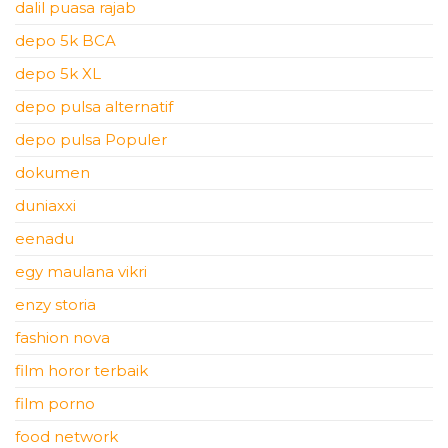
dalil puasa rajab
depo 5k BCA
depo 5k XL
depo pulsa alternatif
depo pulsa Populer
dokumen
duniaxxi
eenadu
egy maulana vikri
enzy storia
fashion nova
film horor terbaik
film porno
food network