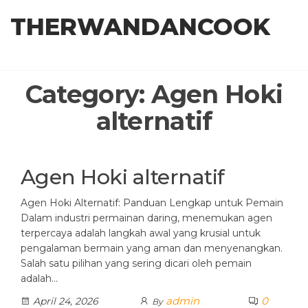
Skip
THERWANDANCOOK
to
the
content
Category:
Agen Hoki
alternatif
Agen Hoki alternatif
Agen Hoki Alternatif: Panduan Lengkap untuk Pemain
Dalam industri permainan daring, menemukan agen
terpercaya adalah langkah awal yang krusial untuk
pengalaman bermain yang aman dan menyenangkan.
Salah satu pilihan yang sering dicari oleh pemain
adalah…
admin
0
April 24, 2026
By