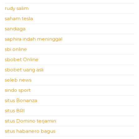
rudy salim
saham tesla
sandiaga
saphira indah meninggal
sbi online
sbobet Online
sbobet uang asli
seleb news
sindo sport
situs Bonanza
situs BRI
situs Domino terjamin
situs habanero bagus