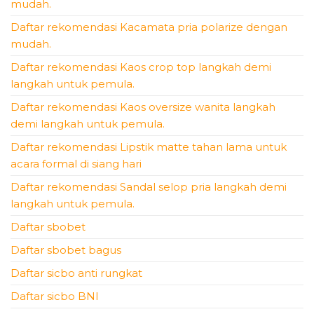
mudah.
Daftar rekomendasi Kacamata pria polarize dengan
mudah.
Daftar rekomendasi Kaos crop top langkah demi
langkah untuk pemula.
Daftar rekomendasi Kaos oversize wanita langkah
demi langkah untuk pemula.
Daftar rekomendasi Lipstik matte tahan lama untuk
acara formal di siang hari
Daftar rekomendasi Sandal selop pria langkah demi
langkah untuk pemula.
Daftar sbobet
Daftar sbobet bagus
Daftar sicbo anti rungkat
Daftar sicbo BNI