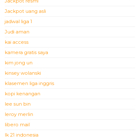
Jackpot resmi
Jackpot uang asli
jadwal liga 1
Judi aman
kai access
kamera gratis saya
kim jong un
kinsey wolanski
klasemen liga inggris
kopi kenangan
lee sun bin
leroy merlin
libero mail
lk 21 indonesia