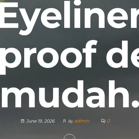
Eyeline
proof 
mudah
admin
0
June 19, 2026
By