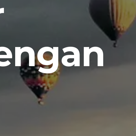
r
dengan
.