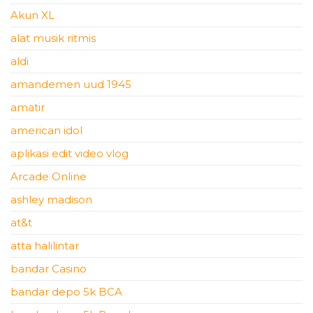
Akun XL
alat musik ritmis
aldi
amandemen uud 1945
amatir
american idol
aplikasi edit video vlog
Arcade Online
ashley madison
at&t
atta halilintar
bandar Casino
bandar depo 5k BCA