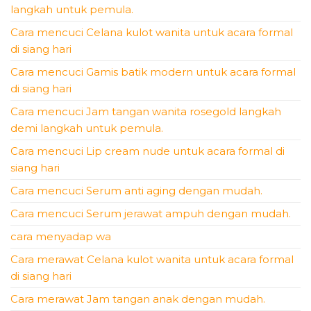
langkah untuk pemula.
Cara mencuci Celana kulot wanita untuk acara formal
di siang hari
Cara mencuci Gamis batik modern untuk acara formal
di siang hari
Cara mencuci Jam tangan wanita rosegold langkah
demi langkah untuk pemula.
Cara mencuci Lip cream nude untuk acara formal di
siang hari
Cara mencuci Serum anti aging dengan mudah.
Cara mencuci Serum jerawat ampuh dengan mudah.
cara menyadap wa
Cara merawat Celana kulot wanita untuk acara formal
di siang hari
Cara merawat Jam tangan anak dengan mudah.