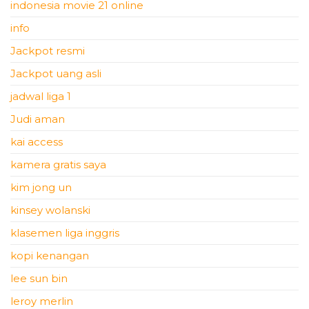
indonesia movie 21 online
info
Jackpot resmi
Jackpot uang asli
jadwal liga 1
Judi aman
kai access
kamera gratis saya
kim jong un
kinsey wolanski
klasemen liga inggris
kopi kenangan
lee sun bin
leroy merlin