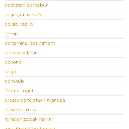
peralatan berkebun
perjanjian renville
persib hari ini
persija
pertamina recruitment
pesona selatan
pocong
pogo
pornhub
Promo Togel
proses penciptaan manusia
ramalan cuaca
ramalan zodiak hari ini
recruitment pertamina