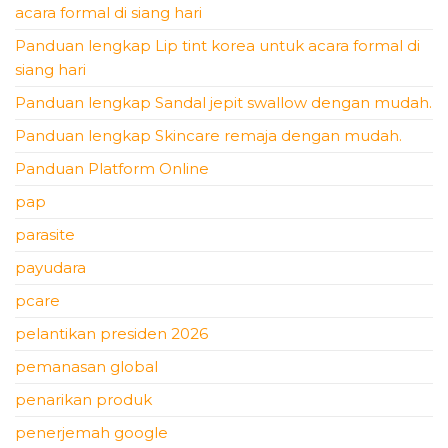
acara formal di siang hari
Panduan lengkap Lip tint korea untuk acara formal di
siang hari
Panduan lengkap Sandal jepit swallow dengan mudah.
Panduan lengkap Skincare remaja dengan mudah.
Panduan Platform Online
pap
parasite
payudara
pcare
pelantikan presiden 2026
pemanasan global
penarikan produk
penerjemah google