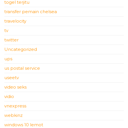
togel terjitu
transfer pemain chelsea
travelocity
tv
twitter
Uncategorized
ups
us postal service
useetv
video seks
vidio
vnexpress
webkinz
windows 10 lemot