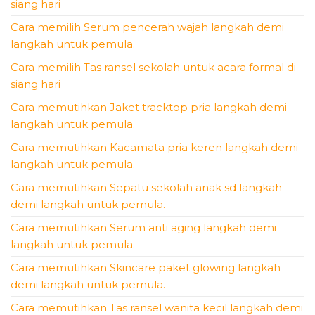
siang hari
Cara memilih Serum pencerah wajah langkah demi
langkah untuk pemula.
Cara memilih Tas ransel sekolah untuk acara formal di
siang hari
Cara memutihkan Jaket tracktop pria langkah demi
langkah untuk pemula.
Cara memutihkan Kacamata pria keren langkah demi
langkah untuk pemula.
Cara memutihkan Sepatu sekolah anak sd langkah
demi langkah untuk pemula.
Cara memutihkan Serum anti aging langkah demi
langkah untuk pemula.
Cara memutihkan Skincare paket glowing langkah
demi langkah untuk pemula.
Cara memutihkan Tas ransel wanita kecil langkah demi