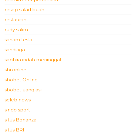
resep salad buah
restaurant
rudy salim
saham tesla
sandiaga
saphira indah meninggal
sbi online
sbobet Online
sbobet uang asli
seleb news
sindo sport
situs Bonanza
situs BRI