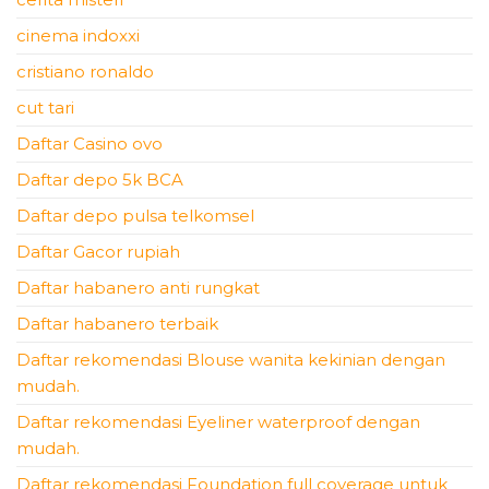
cinema indoxxi
cristiano ronaldo
cut tari
Daftar Casino ovo
Daftar depo 5k BCA
Daftar depo pulsa telkomsel
Daftar Gacor rupiah
Daftar habanero anti rungkat
Daftar habanero terbaik
Daftar rekomendasi Blouse wanita kekinian dengan
mudah.
Daftar rekomendasi Eyeliner waterproof dengan
mudah.
Daftar rekomendasi Foundation full coverage untuk