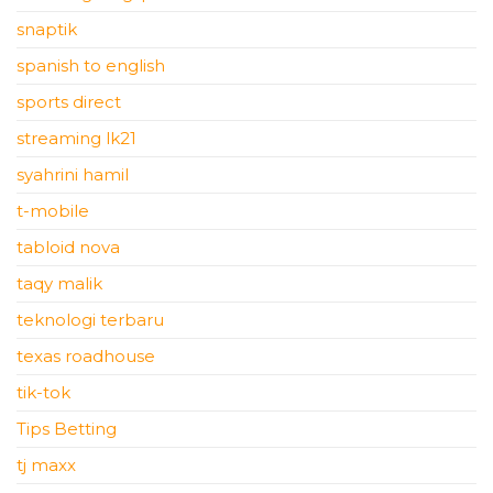
snaptik
spanish to english
sports direct
streaming lk21
syahrini hamil
t-mobile
tabloid nova
taqy malik
teknologi terbaru
texas roadhouse
tik-tok
Tips Betting
tj maxx