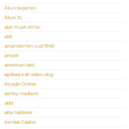
Akun terjamin
Akun XL
alat musik ritmis
aldi
amandemen uud 1945
amatir
american idol
aplikasi edit video vlog
Arcade Online
ashley madison
at&t
atta halilintar
bandar Casino