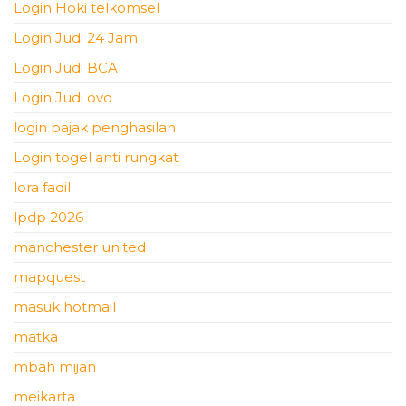
Login Hoki telkomsel
Login Judi 24 Jam
Login Judi BCA
Login Judi ovo
login pajak penghasilan
Login togel anti rungkat
lora fadil
lpdp 2026
manchester united
mapquest
masuk hotmail
matka
mbah mijan
meikarta