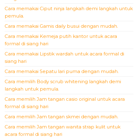
Cara memakai Ciput ninja langkah demi langkah untuk
pemula.
Cara memakai Gamis daily busui dengan mudah.
Cara memakai Kemeja putih kantor untuk acara
formal di siang hari
Cara memakai Lipstik wardah untuk acara formal di
siang hari
Cara memakai Sepatu lari puma dengan mudah.
Cara memilih Body scrub whitening langkah demi
langkah untuk pemula.
Cara memilih Jam tangan casio original untuk acara
formal di siang hari
Cara memilih Jam tangan skmei dengan mudah.
Cara memilih Jam tangan wanita strap kulit untuk
acara formal di siang hari