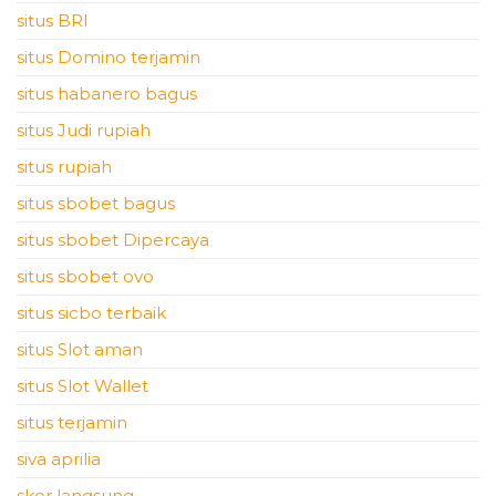
situs BRI
situs Domino terjamin
situs habanero bagus
situs Judi rupiah
situs rupiah
situs sbobet bagus
situs sbobet Dipercaya
situs sbobet ovo
situs sicbo terbaik
situs Slot aman
situs Slot Wallet
situs terjamin
siva aprilia
skor langsung