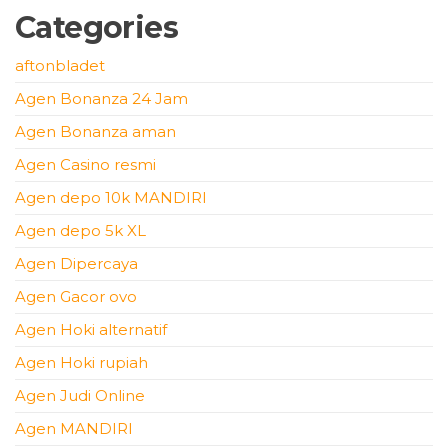
Categories
aftonbladet
Agen Bonanza 24 Jam
Agen Bonanza aman
Agen Casino resmi
Agen depo 10k MANDIRI
Agen depo 5k XL
Agen Dipercaya
Agen Gacor ovo
Agen Hoki alternatif
Agen Hoki rupiah
Agen Judi Online
Agen MANDIRI