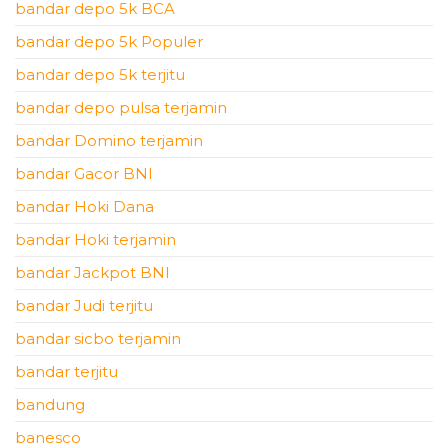
bandar depo 5k BCA
bandar depo 5k Populer
bandar depo 5k terjitu
bandar depo pulsa terjamin
bandar Domino terjamin
bandar Gacor BNI
bandar Hoki Dana
bandar Hoki terjamin
bandar Jackpot BNI
bandar Judi terjitu
bandar sicbo terjamin
bandar terjitu
bandung
banesco