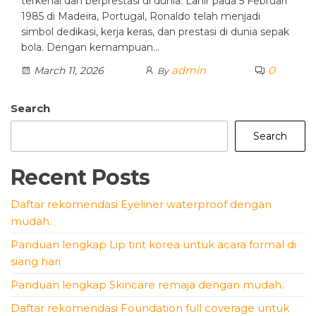
terkenal dan berprestasi di dunia. Lahir pada 5 Februari
1985 di Madeira, Portugal, Ronaldo telah menjadi
simbol dedikasi, kerja keras, dan prestasi di dunia sepak
bola. Dengan kemampuan…
admin
0
March 11, 2026
By
Search
Search
Recent Posts
Daftar rekomendasi Eyeliner waterproof dengan
mudah.
Panduan lengkap Lip tint korea untuk acara formal di
siang hari
Panduan lengkap Skincare remaja dengan mudah.
Daftar rekomendasi Foundation full coverage untuk