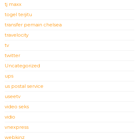
tj maxx
togel terjitu
transfer pemain chelsea
travelocity
tv
twitter
Uncategorized
ups
us postal service
useetv
video seks
vidio
vnexpress
webkinz