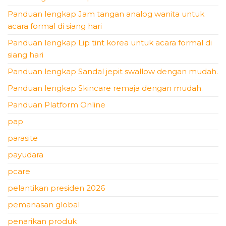
Panduan lengkap Jam tangan analog wanita untuk
acara formal di siang hari
Panduan lengkap Lip tint korea untuk acara formal di
siang hari
Panduan lengkap Sandal jepit swallow dengan mudah.
Panduan lengkap Skincare remaja dengan mudah.
Panduan Platform Online
pap
parasite
payudara
pcare
pelantikan presiden 2026
pemanasan global
penarikan produk