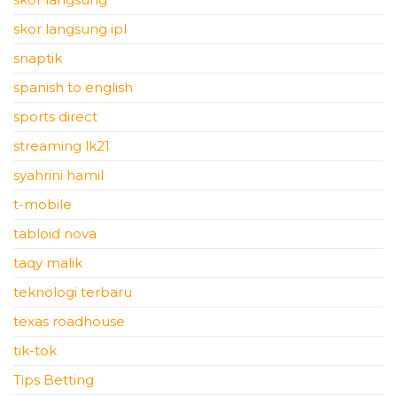
skor langsung ipl
snaptik
spanish to english
sports direct
streaming lk21
syahrini hamil
t-mobile
tabloid nova
taqy malik
teknologi terbaru
texas roadhouse
tik-tok
Tips Betting