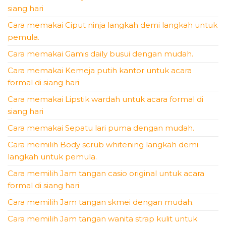
siang hari
Cara memakai Ciput ninja langkah demi langkah untuk
pemula.
Cara memakai Gamis daily busui dengan mudah.
Cara memakai Kemeja putih kantor untuk acara
formal di siang hari
Cara memakai Lipstik wardah untuk acara formal di
siang hari
Cara memakai Sepatu lari puma dengan mudah.
Cara memilih Body scrub whitening langkah demi
langkah untuk pemula.
Cara memilih Jam tangan casio original untuk acara
formal di siang hari
Cara memilih Jam tangan skmei dengan mudah.
Cara memilih Jam tangan wanita strap kulit untuk