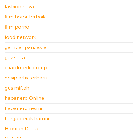
fashion nova
film horor terbaik
film porno
food network
gambar pancasila
gazzetta
girardmediagroup
gosip artis terbaru
gus miftah
habanero Online
habanero resmi
harga perak hari ini
Hiburan Digital