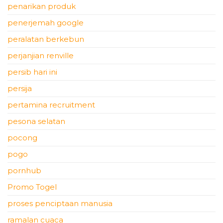
penarikan produk
penerjemah google
peralatan berkebun
perjanjian renville
persib hari ini
persija
pertamina recruitment
pesona selatan
pocong
pogo
pornhub
Promo Togel
proses penciptaan manusia
ramalan cuaca