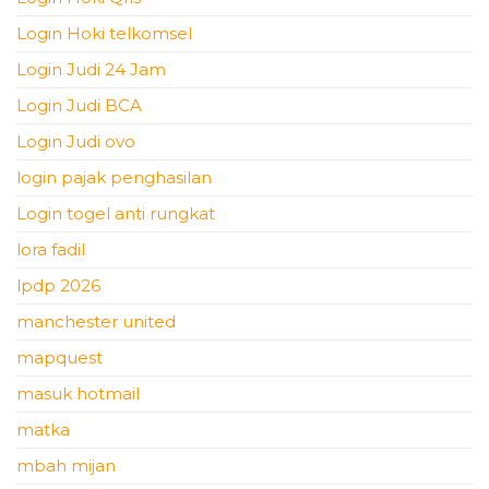
Login Hoki telkomsel
Login Judi 24 Jam
Login Judi BCA
Login Judi ovo
login pajak penghasilan
Login togel anti rungkat
lora fadil
lpdp 2026
manchester united
mapquest
masuk hotmail
matka
mbah mijan