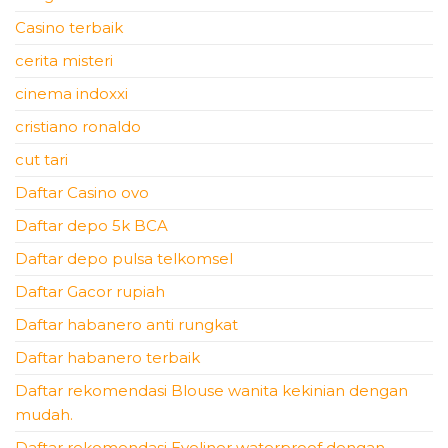
Casino terbaik
cerita misteri
cinema indoxxi
cristiano ronaldo
cut tari
Daftar Casino ovo
Daftar depo 5k BCA
Daftar depo pulsa telkomsel
Daftar Gacor rupiah
Daftar habanero anti rungkat
Daftar habanero terbaik
Daftar rekomendasi Blouse wanita kekinian dengan
mudah.
Daftar rekomendasi Eyeliner waterproof dengan