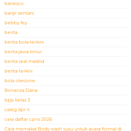
banesco
banjir sentani
bebby fey
berita
berita bola terkini
berita jawa timur
berita real madrid
berita terkini
bola okezone
Bonanza Dana
bpjs kelas 3
caleg dpr ri
cara daftar cpns 2026
Cara memakai Body wash susu untuk acara formal di