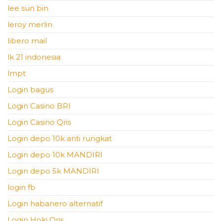
lee sun bin
leroy merlin
libero mail
lk 21 indonesia
lmpt
Login bagus
Login Casino BRI
Login Casino Qris
Login depo 10k anti rungkat
Login depo 10k MANDIRI
Login depo 5k MANDIRI
login fb
Login habanero alternatif
Login Hoki Qris