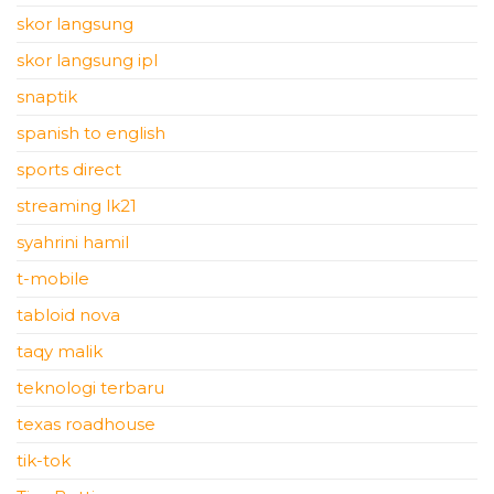
skor langsung
skor langsung ipl
snaptik
spanish to english
sports direct
streaming lk21
syahrini hamil
t-mobile
tabloid nova
taqy malik
teknologi terbaru
texas roadhouse
tik-tok