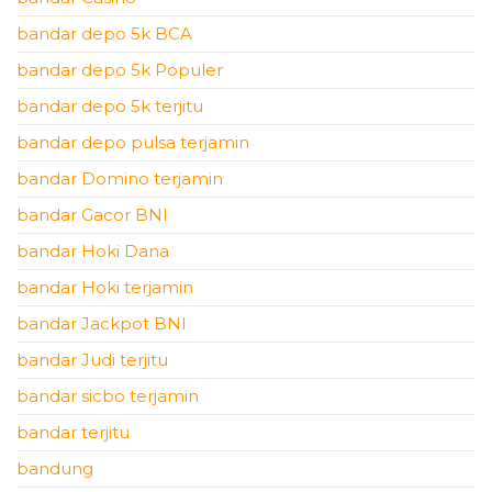
bandar depo 5k BCA
bandar depo 5k Populer
bandar depo 5k terjitu
bandar depo pulsa terjamin
bandar Domino terjamin
bandar Gacor BNI
bandar Hoki Dana
bandar Hoki terjamin
bandar Jackpot BNI
bandar Judi terjitu
bandar sicbo terjamin
bandar terjitu
bandung