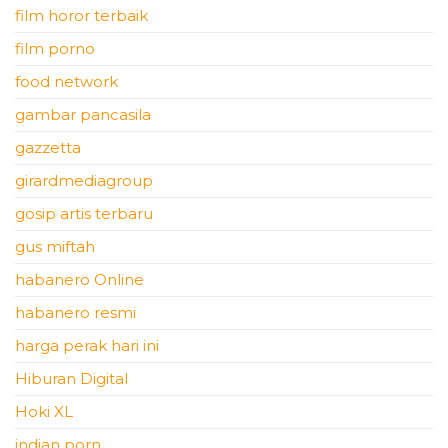
film horor terbaik
film porno
food network
gambar pancasila
gazzetta
girardmediagroup
gosip artis terbaru
gus miftah
habanero Online
habanero resmi
harga perak hari ini
Hiburan Digital
Hoki XL
indian porn