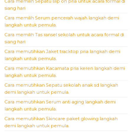
Cara memilih Sepatu slip on pria untuk acara formal di
siang hari
Cara memilih Serum pencerah wajah langkah demi
langkah untuk pemula.
Cara memilih Tas ransel sekolah untuk acara formal di
siang hari
Cara memutihkan Jaket tracktop pria langkah demi
langkah untuk pemula.
Cara memutihkan Kacamata pria keren langkah demi
langkah untuk pemula.
Cara memutihkan Sepatu sekolah anak sd langkah
demi langkah untuk pemula.
Cara memutihkan Serum anti aging langkah demi
langkah untuk pemula.
Cara memutihkan Skincare paket glowing langkah
demi langkah untuk pemula.