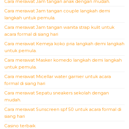
Cara merawat Jam tangan anak dengan mudah.
Cara merawat Jam tangan couple langkah demi
langkah untuk pemula.
Cara merawat Jam tangan wanita strap kulit untuk
acara formal di siang hari
Cara merawat Kemeja koko pria langkah demi langkah
untuk pemula.
Cara merawat Masker komedo langkah demi langkah
untuk pemula.
Cara merawat Micellar water garnier untuk acara
formal di siang hari
Cara merawat Sepatu sneakers sekolah dengan
mudah.
Cara merawat Sunscreen spf 50 untuk acara formal di
siang hari
Casino terbaik