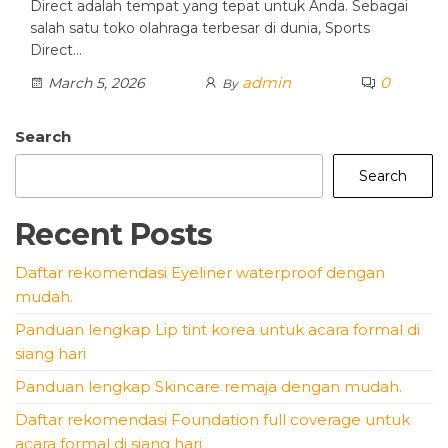
Direct adalah tempat yang tepat untuk Anda. Sebagai
salah satu toko olahraga terbesar di dunia, Sports
Direct…
admin
0
March 5, 2026
By
Search
Search
Recent Posts
Daftar rekomendasi Eyeliner waterproof dengan
mudah.
Panduan lengkap Lip tint korea untuk acara formal di
siang hari
Panduan lengkap Skincare remaja dengan mudah.
Daftar rekomendasi Foundation full coverage untuk
acara formal di siang hari