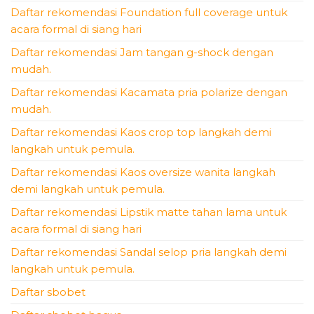
Daftar rekomendasi Foundation full coverage untuk
acara formal di siang hari
Daftar rekomendasi Jam tangan g-shock dengan
mudah.
Daftar rekomendasi Kacamata pria polarize dengan
mudah.
Daftar rekomendasi Kaos crop top langkah demi
langkah untuk pemula.
Daftar rekomendasi Kaos oversize wanita langkah
demi langkah untuk pemula.
Daftar rekomendasi Lipstik matte tahan lama untuk
acara formal di siang hari
Daftar rekomendasi Sandal selop pria langkah demi
langkah untuk pemula.
Daftar sbobet