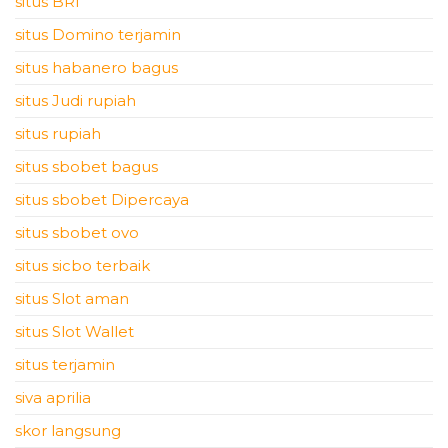
situs BRI
situs Domino terjamin
situs habanero bagus
situs Judi rupiah
situs rupiah
situs sbobet bagus
situs sbobet Dipercaya
situs sbobet ovo
situs sicbo terbaik
situs Slot aman
situs Slot Wallet
situs terjamin
siva aprilia
skor langsung