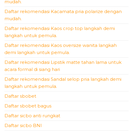
mudah.
Daftar rekomendasi Kacamata pria polarize dengan
mudah.
Daftar rekomendasi Kaos crop top langkah demi
langkah untuk pemula.
Daftar rekomendasi Kaos oversize wanita langkah
demi langkah untuk pemula.
Daftar rekomendasi Lipstik matte tahan lama untuk
acara formal di siang hari
Daftar rekomendasi Sandal selop pria langkah demi
langkah untuk pemula.
Daftar sbobet
Daftar sbobet bagus
Daftar sicbo anti rungkat
Daftar sicbo BNI