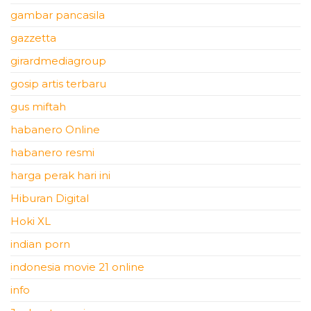
gambar pancasila
gazzetta
girardmediagroup
gosip artis terbaru
gus miftah
habanero Online
habanero resmi
harga perak hari ini
Hiburan Digital
Hoki XL
indian porn
indonesia movie 21 online
info