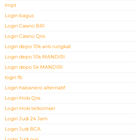
lmpt
Login bagus
Login Casino BRI
Login Casino Qris
Login depo 10k anti rungkat
Login depo 10k MANDIRI
Login depo 5k MANDIRI
login fb
Login habanero alternatif
Login Hoki Qris
Login Hoki telkomsel
Login Judi 24 Jam
Login Judi BCA
Login Judi ovo