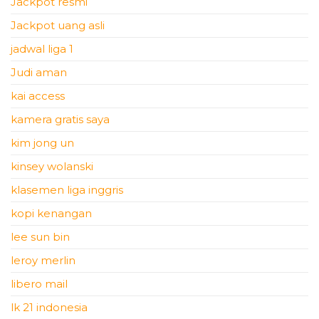
Jackpot resmi
Jackpot uang asli
jadwal liga 1
Judi aman
kai access
kamera gratis saya
kim jong un
kinsey wolanski
klasemen liga inggris
kopi kenangan
lee sun bin
leroy merlin
libero mail
lk 21 indonesia