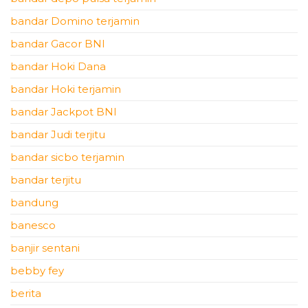
bandar Domino terjamin
bandar Gacor BNI
bandar Hoki Dana
bandar Hoki terjamin
bandar Jackpot BNI
bandar Judi terjitu
bandar sicbo terjamin
bandar terjitu
bandung
banesco
banjir sentani
bebby fey
berita