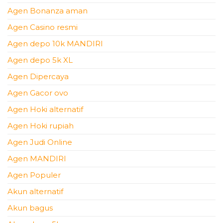
Agen Bonanza aman
Agen Casino resmi
Agen depo 10k MANDIRI
Agen depo 5k XL
Agen Dipercaya
Agen Gacor ovo
Agen Hoki alternatif
Agen Hoki rupiah
Agen Judi Online
Agen MANDIRI
Agen Populer
Akun alternatif
Akun bagus