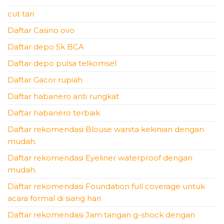
cut tari
Daftar Casino ovo
Daftar depo 5k BCA
Daftar depo pulsa telkomsel
Daftar Gacor rupiah
Daftar habanero anti rungkat
Daftar habanero terbaik
Daftar rekomendasi Blouse wanita kekinian dengan
mudah.
Daftar rekomendasi Eyeliner waterproof dengan
mudah.
Daftar rekomendasi Foundation full coverage untuk
acara formal di siang hari
Daftar rekomendasi Jam tangan g-shock dengan