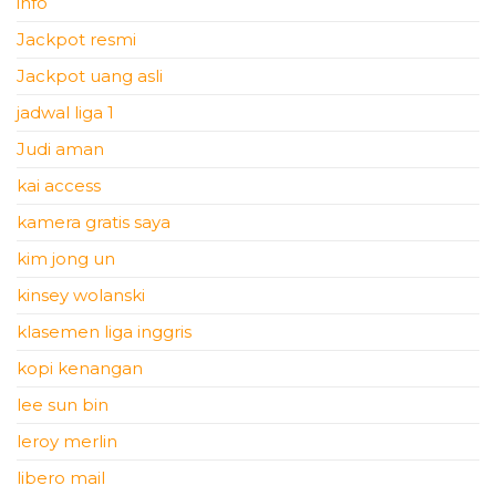
info
Jackpot resmi
Jackpot uang asli
jadwal liga 1
Judi aman
kai access
kamera gratis saya
kim jong un
kinsey wolanski
klasemen liga inggris
kopi kenangan
lee sun bin
leroy merlin
libero mail