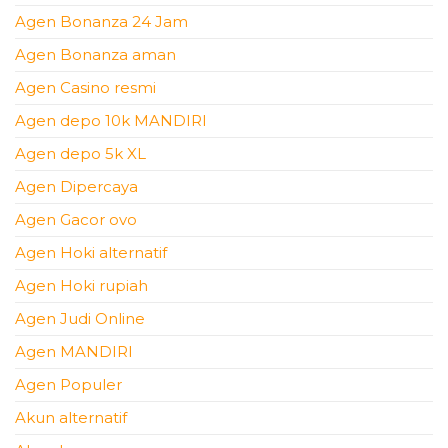
Agen Bonanza 24 Jam
Agen Bonanza aman
Agen Casino resmi
Agen depo 10k MANDIRI
Agen depo 5k XL
Agen Dipercaya
Agen Gacor ovo
Agen Hoki alternatif
Agen Hoki rupiah
Agen Judi Online
Agen MANDIRI
Agen Populer
Akun alternatif