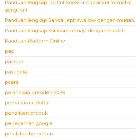
Panduan lengkap Lip tint korea untuk acara formal di
siang hari
Panduan lengkap Sandal jepit swallow dengan mudah.
Panduan lengkap Skincare remaja dengan mudah.
Panduan Platform Online
pap
parasite
payudara
pcare
pelantikan presiden 2026
pemanasan global
penarikan produk
penerjemah google
peralatan berkebun