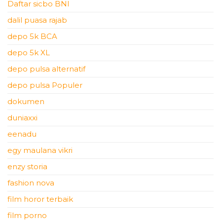
Daftar sicbo BNI
dalil puasa rajab
depo 5k BCA
depo 5k XL
depo pulsa alternatif
depo pulsa Populer
dokumen
duniaxxi
eenadu
egy maulana vikri
enzy storia
fashion nova
film horor terbaik
film porno