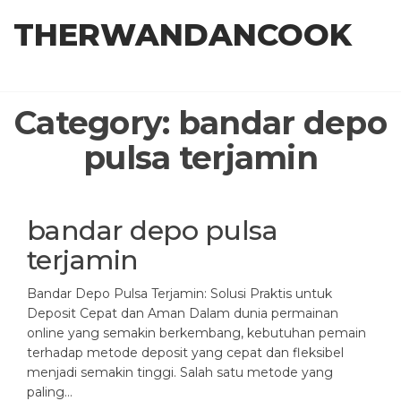
Skip
THERWANDANCOOK
to
the
content
Category:
bandar depo
pulsa terjamin
bandar depo pulsa
terjamin
Bandar Depo Pulsa Terjamin: Solusi Praktis untuk
Deposit Cepat dan Aman Dalam dunia permainan
online yang semakin berkembang, kebutuhan pemain
terhadap metode deposit yang cepat dan fleksibel
menjadi semakin tinggi. Salah satu metode yang
paling…