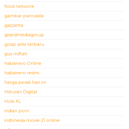
food network
gambar pancasila
gazzetta
girardmediagroup
gosip artis terbaru
gus miftah
habanero Online
habanero resmi
harga perak hari ini
Hiburan Digital
Hoki XL
indian porn
indonesia movie 21 online