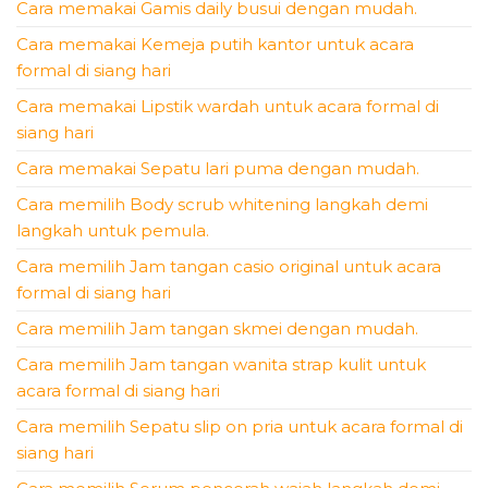
Cara memakai Gamis daily busui dengan mudah.
Cara memakai Kemeja putih kantor untuk acara
formal di siang hari
Cara memakai Lipstik wardah untuk acara formal di
siang hari
Cara memakai Sepatu lari puma dengan mudah.
Cara memilih Body scrub whitening langkah demi
langkah untuk pemula.
Cara memilih Jam tangan casio original untuk acara
formal di siang hari
Cara memilih Jam tangan skmei dengan mudah.
Cara memilih Jam tangan wanita strap kulit untuk
acara formal di siang hari
Cara memilih Sepatu slip on pria untuk acara formal di
siang hari