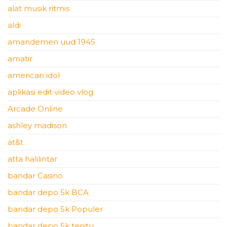
alat musik ritmis
aldi
amandemen uud 1945
amatir
american idol
aplikasi edit video vlog
Arcade Online
ashley madison
at&t
atta halilintar
bandar Casino
bandar depo 5k BCA
bandar depo 5k Populer
bandar depo 5k terjitu