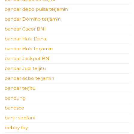
bandar depo pulsa terjamin
bandar Domino terjamin
bandar Gacor BNI
bandar Hoki Dana
bandar Hoki terjamin
bandar Jackpot BNI
bandar Judi terjitu
bandar sicbo terjamin
bandar terjitu
bandung
banesco
banjir sentani
bebby fey