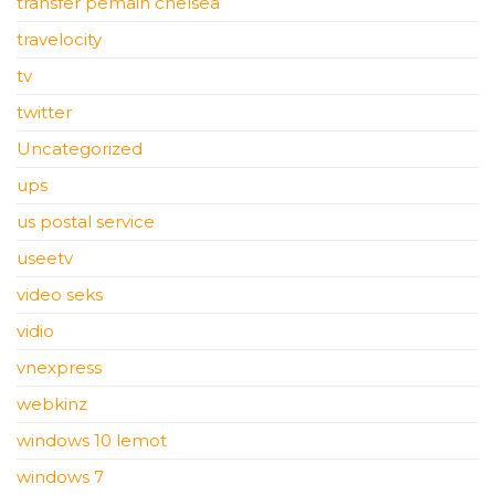
transfer pemain chelsea
travelocity
tv
twitter
Uncategorized
ups
us postal service
useetv
video seks
vidio
vnexpress
webkinz
windows 10 lemot
windows 7