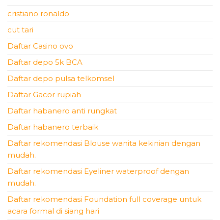
cristiano ronaldo
cut tari
Daftar Casino ovo
Daftar depo 5k BCA
Daftar depo pulsa telkomsel
Daftar Gacor rupiah
Daftar habanero anti rungkat
Daftar habanero terbaik
Daftar rekomendasi Blouse wanita kekinian dengan
mudah.
Daftar rekomendasi Eyeliner waterproof dengan
mudah.
Daftar rekomendasi Foundation full coverage untuk
acara formal di siang hari