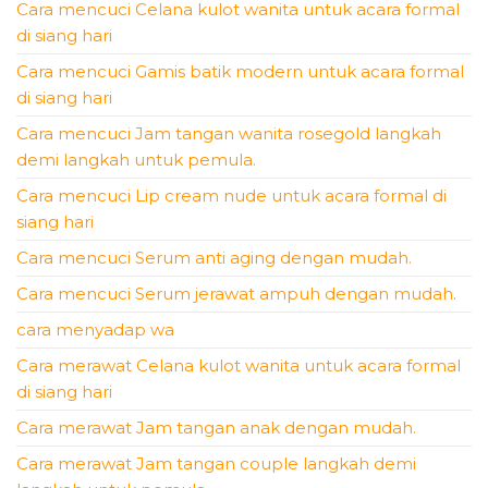
Cara mencuci Celana kulot wanita untuk acara formal
di siang hari
Cara mencuci Gamis batik modern untuk acara formal
di siang hari
Cara mencuci Jam tangan wanita rosegold langkah
demi langkah untuk pemula.
Cara mencuci Lip cream nude untuk acara formal di
siang hari
Cara mencuci Serum anti aging dengan mudah.
Cara mencuci Serum jerawat ampuh dengan mudah.
cara menyadap wa
Cara merawat Celana kulot wanita untuk acara formal
di siang hari
Cara merawat Jam tangan anak dengan mudah.
Cara merawat Jam tangan couple langkah demi