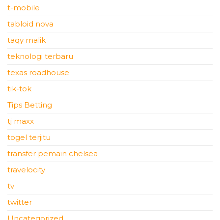
t-mobile
tabloid nova
taqy malik
teknologi terbaru
texas roadhouse
tik-tok
Tips Betting
tj maxx
togel terjitu
transfer pemain chelsea
travelocity
tv
twitter
Uncategorized