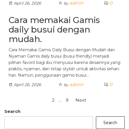
admin
0
April 26, 2026
By
Cara memakai Gamis
daily busui dengan
mudah.
Cara Memakai Gamis Daily Busui dengan Mudah dan
Nyaman Gamis daily busui (busui friendly) menjadi
pilihan favorit bagi ibu menyusui karena desainnya yang
praktis, nyaman, dan tetap stylish untuk aktivitas sehari-
hari. Namun, penggunaan gamis busui…
admin
0
April 26, 2026
By
Posts
1
2
…
9
Next
pagination
Search
Search