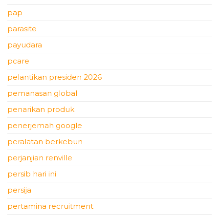
pap
parasite
payudara
pcare
pelantikan presiden 2026
pemanasan global
penarikan produk
penerjemah google
peralatan berkebun
perjanjian renville
persib hari ini
persija
pertamina recruitment