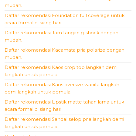
mudah.
Daftar rekomendasi Foundation full coverage untuk
acara formal di siang hari
Daftar rekomendasi Jam tangan g-shock dengan
mudah.
Daftar rekomendasi Kacamata pria polarize dengan
mudah.
Daftar rekomendasi Kaos crop top langkah demi
langkah untuk pemula.
Daftar rekomendasi Kaos oversize wanita langkah
demi langkah untuk pemula.
Daftar rekomendasi Lipstik matte tahan lama untuk
acara formal di siang hari
Daftar rekomendasi Sandal selop pria langkah demi
langkah untuk pemula.