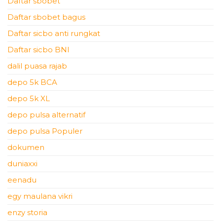
Daftar sbobet
Daftar sbobet bagus
Daftar sicbo anti rungkat
Daftar sicbo BNI
dalil puasa rajab
depo 5k BCA
depo 5k XL
depo pulsa alternatif
depo pulsa Populer
dokumen
duniaxxi
eenadu
egy maulana vikri
enzy storia