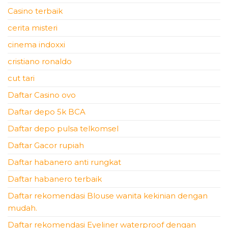
Casino terbaik
cerita misteri
cinema indoxxi
cristiano ronaldo
cut tari
Daftar Casino ovo
Daftar depo 5k BCA
Daftar depo pulsa telkomsel
Daftar Gacor rupiah
Daftar habanero anti rungkat
Daftar habanero terbaik
Daftar rekomendasi Blouse wanita kekinian dengan
mudah.
Daftar rekomendasi Eyeliner waterproof dengan