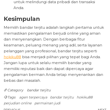
untuk melindungi data pribadi dan transaksi
Anda.
Kesimpulan
Memilih bandar terjitu adalah langkah pertama untuk
memastikan pengalaman berjudi online yang aman
dan menyenangkan. Dengan berbagai fitur
keamanan, peluang menang yang adil, serta layanan
pelanggan yang profesional, bandar terjitu seperti
hokiku88
bisa menjadi pilihan yang tepat bagi Anda.
Jangan lupa untuk selalu memilih bandar yang
memiliki reputasi baik dan dapat dipercaya agar
pengalaman bermain Anda tetap menyenankan dan
bebas dari masalah.
Category
bandar terjitu
Tags
agen terpercaya
bandar terjitu
hokiku88
perjudian online
permainan judi
Previous
N
PREVIOUS
NEXT