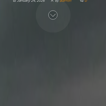
admin
0
January 24, 2026
By