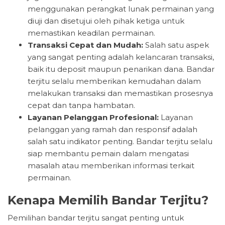
menggunakan perangkat lunak permainan yang
diuji dan disetujui oleh pihak ketiga untuk
memastikan keadilan permainan.
Transaksi Cepat dan Mudah:
Salah satu aspek
yang sangat penting adalah kelancaran transaksi,
baik itu deposit maupun penarikan dana. Bandar
terjitu selalu memberikan kemudahan dalam
melakukan transaksi dan memastikan prosesnya
cepat dan tanpa hambatan.
Layanan Pelanggan Profesional:
Layanan
pelanggan yang ramah dan responsif adalah
salah satu indikator penting. Bandar terjitu selalu
siap membantu pemain dalam mengatasi
masalah atau memberikan informasi terkait
permainan.
Kenapa Memilih Bandar Terjitu?
Pemilihan bandar terjitu sangat penting untuk