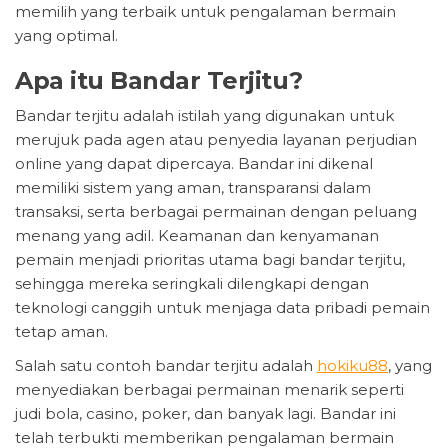
memilih yang terbaik untuk pengalaman bermain
yang optimal.
Apa itu Bandar Terjitu?
Bandar terjitu adalah istilah yang digunakan untuk
merujuk pada agen atau penyedia layanan perjudian
online yang dapat dipercaya. Bandar ini dikenal
memiliki sistem yang aman, transparansi dalam
transaksi, serta berbagai permainan dengan peluang
menang yang adil. Keamanan dan kenyamanan
pemain menjadi prioritas utama bagi bandar terjitu,
sehingga mereka seringkali dilengkapi dengan
teknologi canggih untuk menjaga data pribadi pemain
tetap aman.
Salah satu contoh bandar terjitu adalah
hokiku88
, yang
menyediakan berbagai permainan menarik seperti
judi bola, casino, poker, dan banyak lagi. Bandar ini
telah terbukti memberikan pengalaman bermain