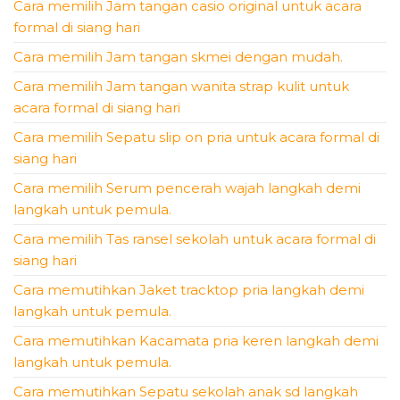
Cara memilih Jam tangan casio original untuk acara
formal di siang hari
Cara memilih Jam tangan skmei dengan mudah.
Cara memilih Jam tangan wanita strap kulit untuk
acara formal di siang hari
Cara memilih Sepatu slip on pria untuk acara formal di
siang hari
Cara memilih Serum pencerah wajah langkah demi
langkah untuk pemula.
Cara memilih Tas ransel sekolah untuk acara formal di
siang hari
Cara memutihkan Jaket tracktop pria langkah demi
langkah untuk pemula.
Cara memutihkan Kacamata pria keren langkah demi
langkah untuk pemula.
Cara memutihkan Sepatu sekolah anak sd langkah