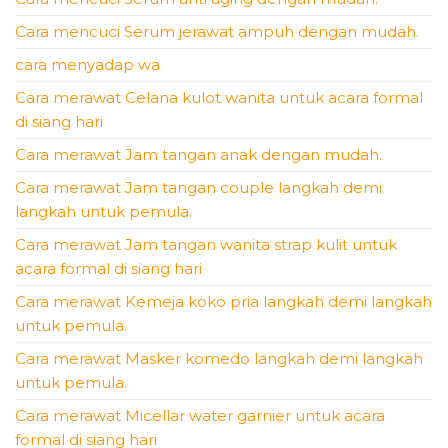
Cara mencuci Serum jerawat ampuh dengan mudah.
cara menyadap wa
Cara merawat Celana kulot wanita untuk acara formal
di siang hari
Cara merawat Jam tangan anak dengan mudah.
Cara merawat Jam tangan couple langkah demi
langkah untuk pemula.
Cara merawat Jam tangan wanita strap kulit untuk
acara formal di siang hari
Cara merawat Kemeja koko pria langkah demi langkah
untuk pemula.
Cara merawat Masker komedo langkah demi langkah
untuk pemula.
Cara merawat Micellar water garnier untuk acara
formal di siang hari