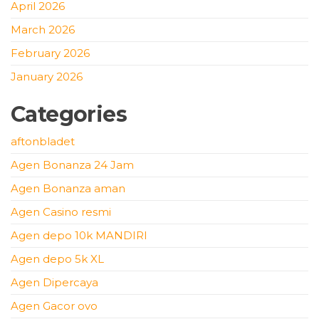
April 2026
March 2026
February 2026
January 2026
Categories
aftonbladet
Agen Bonanza 24 Jam
Agen Bonanza aman
Agen Casino resmi
Agen depo 10k MANDIRI
Agen depo 5k XL
Agen Dipercaya
Agen Gacor ovo