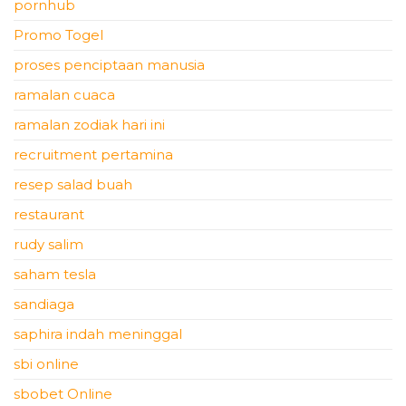
pornhub
Promo Togel
proses penciptaan manusia
ramalan cuaca
ramalan zodiak hari ini
recruitment pertamina
resep salad buah
restaurant
rudy salim
saham tesla
sandiaga
saphira indah meninggal
sbi online
sbobet Online