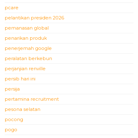
pcare
pelantikan presiden 2026
pemanasan global
penarikan produk
penerjemah google
peralatan berkebun
perjanjian renville
persib hari ini
persija
pertamina recruitment
pesona selatan
pocong
pogo