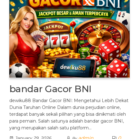
bandar Gacor BNI
dewiku88 Bandar Gacor BNI: Mengetahui Lebih Dekat
Dunia Taruhan Online Dalam dunia perjudian online,
terdapat banyak sekali pilihan yang bisa dinikmati oleh
para pemain. Salah satunya adalah bandar gacor BNI,
yang merupakan salah satu platform…
admin
0
January 29, 2026
By