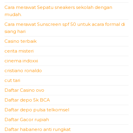
Cara merawat Sepatu sneakers sekolah dengan
mudah.
Cara merawat Sunscreen spf 50 untuk acara formal di
siang hari
Casino terbaik
cerita misteri
cinema indoxxi
cristiano ronaldo
cut tari
Daftar Casino ovo
Daftar depo 5k BCA
Daftar depo pulsa telkomsel
Daftar Gacor rupiah
Daftar habanero anti rungkat