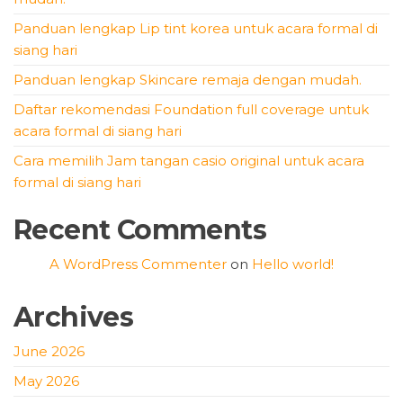
Panduan lengkap Lip tint korea untuk acara formal di
siang hari
Panduan lengkap Skincare remaja dengan mudah.
Daftar rekomendasi Foundation full coverage untuk
acara formal di siang hari
Cara memilih Jam tangan casio original untuk acara
formal di siang hari
Recent Comments
A WordPress Commenter
on
Hello world!
Archives
June 2026
May 2026