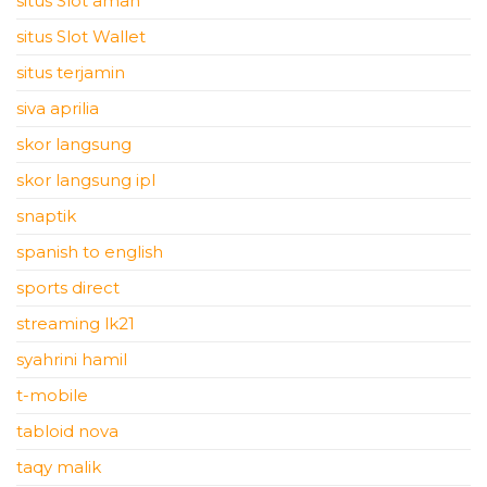
situs Slot aman
situs Slot Wallet
situs terjamin
siva aprilia
skor langsung
skor langsung ipl
snaptik
spanish to english
sports direct
streaming lk21
syahrini hamil
t-mobile
tabloid nova
taqy malik