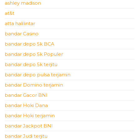
ashley madison
at&t
atta halilintar
bandar Casino
bandar depo 5k BCA
bandar depo 5k Populer
bandar depo 5k terjitu
bandar depo pulsa terjamin
bandar Domino terjamin
bandar Gacor BNI
bandar Hoki Dana
bandar Hoki terjamin
bandar Jackpot BNI
bandar Judi terjitu