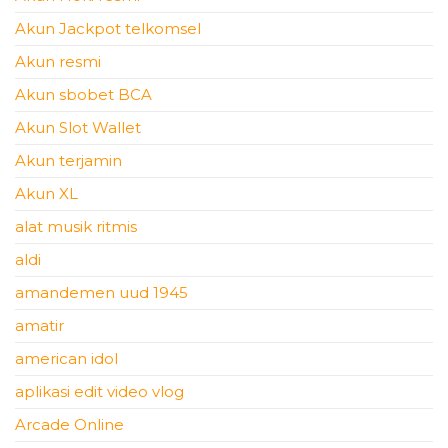
Akun Jackpot telkomsel
Akun resmi
Akun sbobet BCA
Akun Slot Wallet
Akun terjamin
Akun XL
alat musik ritmis
aldi
amandemen uud 1945
amatir
american idol
aplikasi edit video vlog
Arcade Online