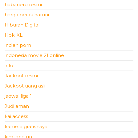
habanero resmi
harga perak hari ini
Hiburan Digital
Hoki XL
indian porn
indonesia movie 21 online
info
Jackpot resmi
Jackpot uang asli
jadwal liga 1
Judi aman
kai access
kamera gratis saya
kim jong un