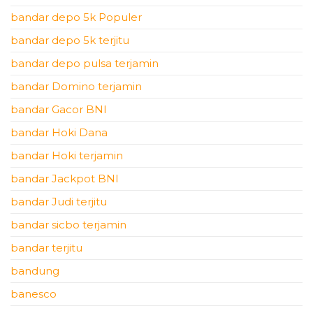
bandar depo 5k Populer
bandar depo 5k terjitu
bandar depo pulsa terjamin
bandar Domino terjamin
bandar Gacor BNI
bandar Hoki Dana
bandar Hoki terjamin
bandar Jackpot BNI
bandar Judi terjitu
bandar sicbo terjamin
bandar terjitu
bandung
banesco