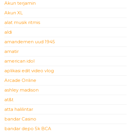
Akun terjamin
Akun XL
alat musik ritmis
aldi
amandemen uud 1945
amatir
american idol
aplikasi edit video vlog
Arcade Online
ashley madison
at&t
atta halilintar
bandar Casino
bandar depo 5k BCA