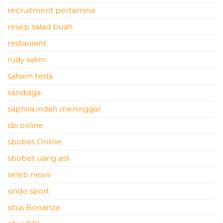
recruitment pertamina
resep salad buah
restaurant
rudy salim
saham tesla
sandiaga
saphira indah meninggal
sbi online
sbobet Online
sbobet uang asli
seleb news
sindo sport
situs Bonanza