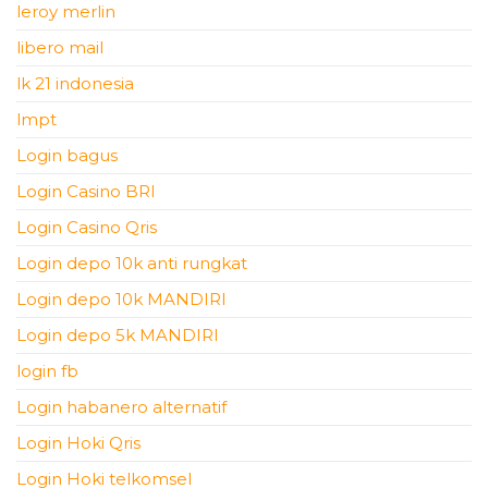
leroy merlin
libero mail
lk 21 indonesia
lmpt
Login bagus
Login Casino BRI
Login Casino Qris
Login depo 10k anti rungkat
Login depo 10k MANDIRI
Login depo 5k MANDIRI
login fb
Login habanero alternatif
Login Hoki Qris
Login Hoki telkomsel