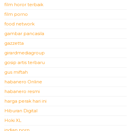
film horor terbaik
film porno
food network
gambar pancasila
gazzetta
girardmediagroup
gosip artis terbaru
gus miftah
habanero Online
habanero resmi
harga perak hari ini
Hiburan Digital
Hoki XL
indian porn