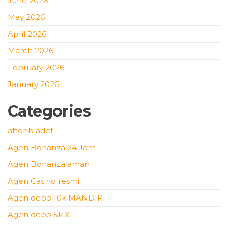
June 2026
May 2026
April 2026
March 2026
February 2026
January 2026
Categories
aftonbladet
Agen Bonanza 24 Jam
Agen Bonanza aman
Agen Casino resmi
Agen depo 10k MANDIRI
Agen depo 5k XL