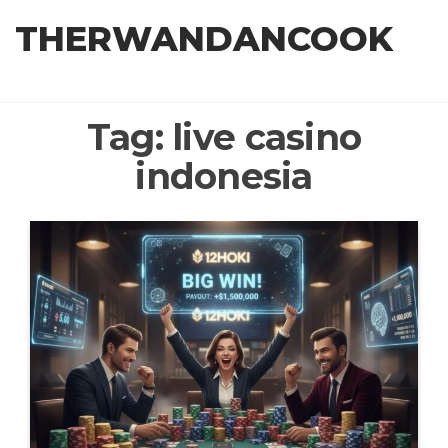
Skip
THERWANDANCOOK
to
the
content
Tag:
live casino
indonesia