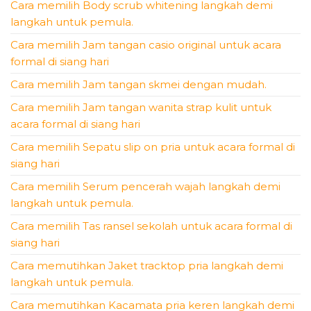
Cara memilih Body scrub whitening langkah demi
langkah untuk pemula.
Cara memilih Jam tangan casio original untuk acara
formal di siang hari
Cara memilih Jam tangan skmei dengan mudah.
Cara memilih Jam tangan wanita strap kulit untuk
acara formal di siang hari
Cara memilih Sepatu slip on pria untuk acara formal di
siang hari
Cara memilih Serum pencerah wajah langkah demi
langkah untuk pemula.
Cara memilih Tas ransel sekolah untuk acara formal di
siang hari
Cara memutihkan Jaket tracktop pria langkah demi
langkah untuk pemula.
Cara memutihkan Kacamata pria keren langkah demi