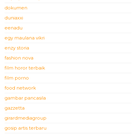
dokumen
duniaxxi
eenadu
egy maulana vikri
enzy storia
fashion nova
film horor terbaik
film porno
food network
gambar pancasila
gazzetta
girardmediagroup
gosip artis terbaru