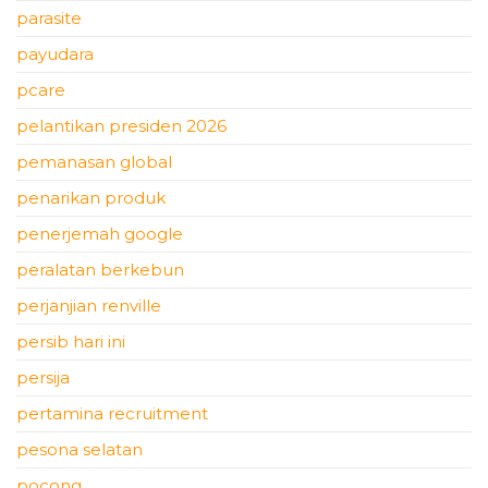
parasite
payudara
pcare
pelantikan presiden 2026
pemanasan global
penarikan produk
penerjemah google
peralatan berkebun
perjanjian renville
persib hari ini
persija
pertamina recruitment
pesona selatan
pocong