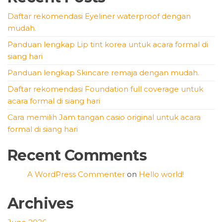
Daftar rekomendasi Eyeliner waterproof dengan
mudah.
Panduan lengkap Lip tint korea untuk acara formal di
siang hari
Panduan lengkap Skincare remaja dengan mudah.
Daftar rekomendasi Foundation full coverage untuk
acara formal di siang hari
Cara memilih Jam tangan casio original untuk acara
formal di siang hari
Recent Comments
A WordPress Commenter
on
Hello world!
Archives