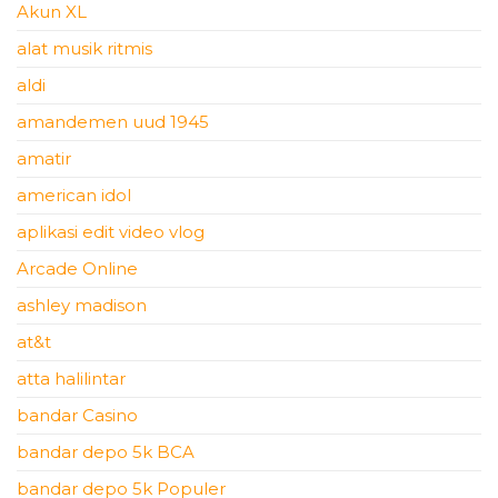
Akun XL
alat musik ritmis
aldi
amandemen uud 1945
amatir
american idol
aplikasi edit video vlog
Arcade Online
ashley madison
at&t
atta halilintar
bandar Casino
bandar depo 5k BCA
bandar depo 5k Populer