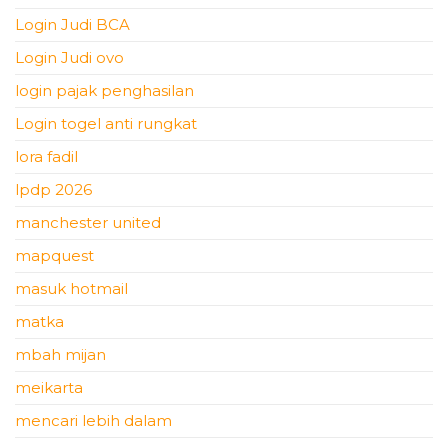
Login Judi BCA
Login Judi ovo
login pajak penghasilan
Login togel anti rungkat
lora fadil
lpdp 2026
manchester united
mapquest
masuk hotmail
matka
mbah mijan
meikarta
mencari lebih dalam