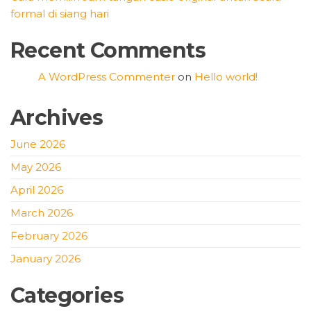
formal di siang hari
Recent Comments
A WordPress Commenter
on
Hello world!
Archives
June 2026
May 2026
April 2026
March 2026
February 2026
January 2026
Categories