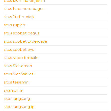
situs Domino terjamin
situs habanero bagus
situs Judi rupiah
situs rupiah
situs sbobet bagus
situs sbobet Dipercaya
situs sbobet ovo
situs sicbo terbaik
situs Slot aman
situs Slot Wallet
situs terjamin
siva aprilia
skor langsung
skor langsung ipl