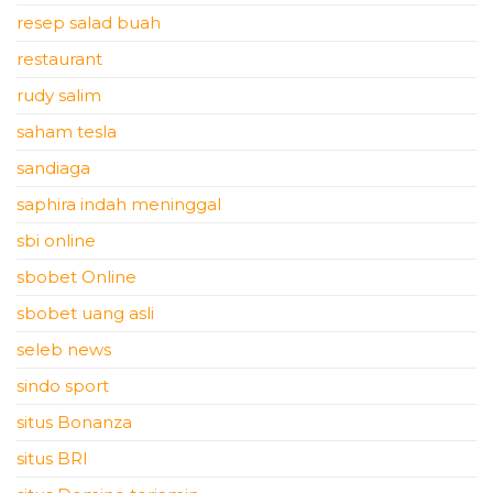
resep salad buah
restaurant
rudy salim
saham tesla
sandiaga
saphira indah meninggal
sbi online
sbobet Online
sbobet uang asli
seleb news
sindo sport
situs Bonanza
situs BRI