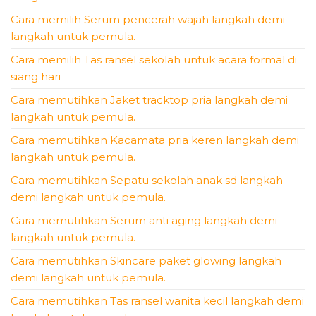
Cara memilih Serum pencerah wajah langkah demi
langkah untuk pemula.
Cara memilih Tas ransel sekolah untuk acara formal di
siang hari
Cara memutihkan Jaket tracktop pria langkah demi
langkah untuk pemula.
Cara memutihkan Kacamata pria keren langkah demi
langkah untuk pemula.
Cara memutihkan Sepatu sekolah anak sd langkah
demi langkah untuk pemula.
Cara memutihkan Serum anti aging langkah demi
langkah untuk pemula.
Cara memutihkan Skincare paket glowing langkah
demi langkah untuk pemula.
Cara memutihkan Tas ransel wanita kecil langkah demi