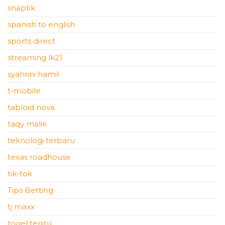
snaptik
spanish to english
sports direct
streaming lk21
syahrini hamil
t-mobile
tabloid nova
taqy malik
teknologi terbaru
texas roadhouse
tik-tok
Tips Betting
tj maxx
togel terjitu