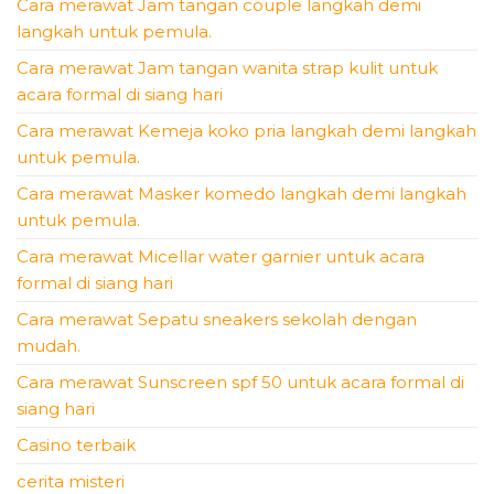
Cara merawat Jam tangan couple langkah demi
langkah untuk pemula.
Cara merawat Jam tangan wanita strap kulit untuk
acara formal di siang hari
Cara merawat Kemeja koko pria langkah demi langkah
untuk pemula.
Cara merawat Masker komedo langkah demi langkah
untuk pemula.
Cara merawat Micellar water garnier untuk acara
formal di siang hari
Cara merawat Sepatu sneakers sekolah dengan
mudah.
Cara merawat Sunscreen spf 50 untuk acara formal di
siang hari
Casino terbaik
cerita misteri