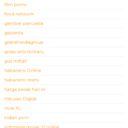
film porno
food network
gambar pancasila
gazzetta
girardmediagroup
gosip artis terbaru
gus miftah
habanero Online
habanero resmi
harga perak hari ini
Hiburan Digital
Hoki XL
indian porn
indonesia movie 21 online