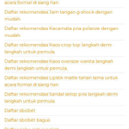
acara formal di siang hari
Daftar rekomendasi Jam tangan g-shock dengan
mudah.
Daftar rekomendasi Kacamata pria polarize dengan
mudah.
Daftar rekomendasi Kaos crop top langkah demi
langkah untuk pemula.
Daftar rekomendasi Kaos oversize wanita langkah
demi langkah untuk pemula.
Daftar rekomendasi Lipstik matte tahan lama untuk
acara formal di siang hari
Daftar rekomendasi Sandal selop pria langkah demi
langkah untuk pemula.
Daftar sbobet
Daftar sbobet bagus