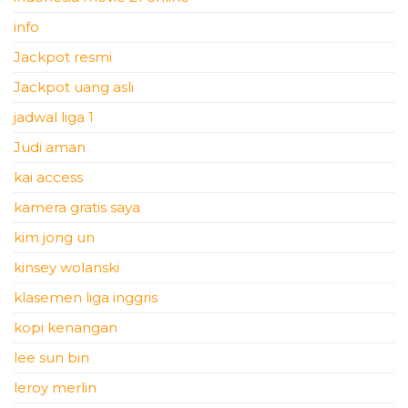
info
Jackpot resmi
Jackpot uang asli
jadwal liga 1
Judi aman
kai access
kamera gratis saya
kim jong un
kinsey wolanski
klasemen liga inggris
kopi kenangan
lee sun bin
leroy merlin