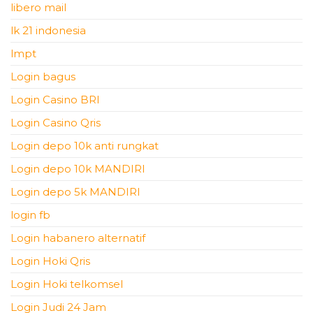
libero mail
lk 21 indonesia
lmpt
Login bagus
Login Casino BRI
Login Casino Qris
Login depo 10k anti rungkat
Login depo 10k MANDIRI
Login depo 5k MANDIRI
login fb
Login habanero alternatif
Login Hoki Qris
Login Hoki telkomsel
Login Judi 24 Jam