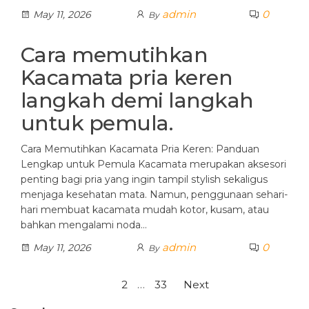
admin
0
May 11, 2026
By
Cara memutihkan
Kacamata pria keren
langkah demi langkah
untuk pemula.
Cara Memutihkan Kacamata Pria Keren: Panduan
Lengkap untuk Pemula Kacamata merupakan aksesori
penting bagi pria yang ingin tampil stylish sekaligus
menjaga kesehatan mata. Namun, penggunaan sehari-
hari membuat kacamata mudah kotor, kusam, atau
bahkan mengalami noda…
admin
0
May 11, 2026
By
Posts
1
2
…
33
Next