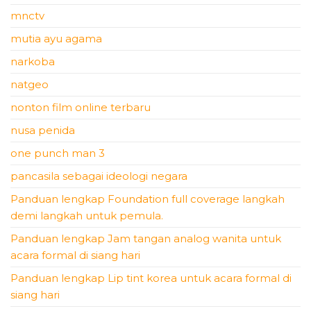
mnctv
mutia ayu agama
narkoba
natgeo
nonton film online terbaru
nusa penida
one punch man 3
pancasila sebagai ideologi negara
Panduan lengkap Foundation full coverage langkah
demi langkah untuk pemula.
Panduan lengkap Jam tangan analog wanita untuk
acara formal di siang hari
Panduan lengkap Lip tint korea untuk acara formal di
siang hari