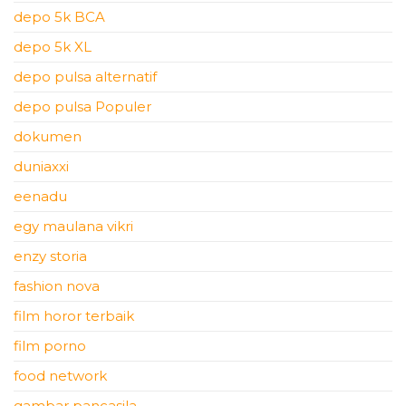
depo 5k BCA
depo 5k XL
depo pulsa alternatif
depo pulsa Populer
dokumen
duniaxxi
eenadu
egy maulana vikri
enzy storia
fashion nova
film horor terbaik
film porno
food network
gambar pancasila