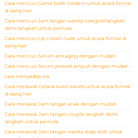
Cara mencuci Gamis batik modern untuk acara formal
di siang hari
Cara mencuci Jam tangan wanita rosegold langkah
demi langkah untuk pemula.
Cara mencuci Lip cream nude untuk acara formal di
siang hari
Cara mencuci Serum anti aging dengan mudah.
Cara mencuci Serum jerawat ampuh dengan mudah.
cara menyadap wa
Cara merawat Celana kulot wanita untuk acara formal
di siang hari
Cara merawat Jam tangan anak dengan mudah.
Cara merawat Jam tangan couple langkah demi
langkah untuk pemula.
Cara merawat Jam tangan wanita strap kulit untuk