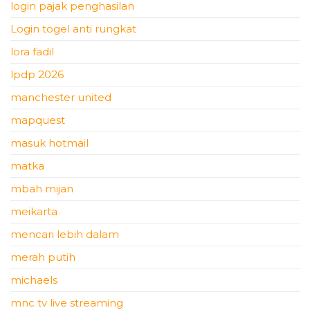
login pajak penghasilan
Login togel anti rungkat
lora fadil
lpdp 2026
manchester united
mapquest
masuk hotmail
matka
mbah mijan
meikarta
mencari lebih dalam
merah putih
michaels
mnc tv live streaming