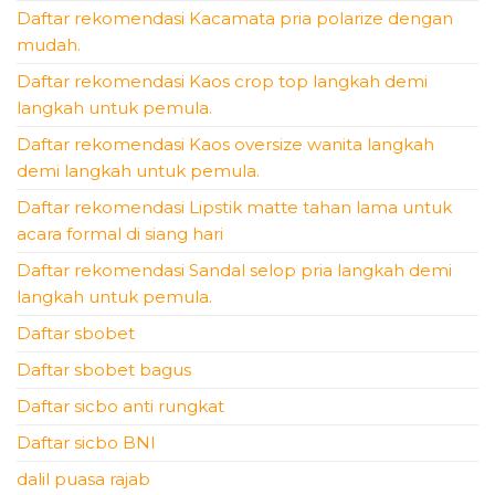
Daftar rekomendasi Kacamata pria polarize dengan
mudah.
Daftar rekomendasi Kaos crop top langkah demi
langkah untuk pemula.
Daftar rekomendasi Kaos oversize wanita langkah
demi langkah untuk pemula.
Daftar rekomendasi Lipstik matte tahan lama untuk
acara formal di siang hari
Daftar rekomendasi Sandal selop pria langkah demi
langkah untuk pemula.
Daftar sbobet
Daftar sbobet bagus
Daftar sicbo anti rungkat
Daftar sicbo BNI
dalil puasa rajab