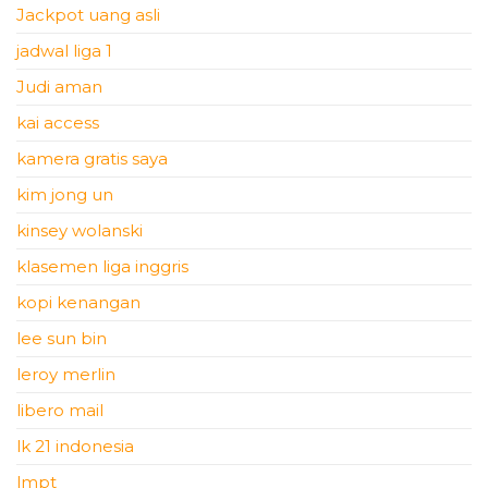
Jackpot uang asli
jadwal liga 1
Judi aman
kai access
kamera gratis saya
kim jong un
kinsey wolanski
klasemen liga inggris
kopi kenangan
lee sun bin
leroy merlin
libero mail
lk 21 indonesia
lmpt