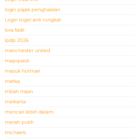
login pajak penghasilan
Login togel anti rungkat
lora fadil
lpdp 2026
manchester united
mapquest
masuk hotmail
matka
mbah mijan
meikarta
mencari lebih dalam
merah putih
michaels