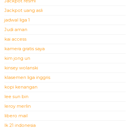
Jackpot resmi
Jackpot uang asli
jadwal liga 1
Judi aman
kai access
kamera gratis saya
kim jong un
kinsey wolanski
klasemen liga inggris
kopi kenangan
lee sun bin
leroy merlin
libero mail
lk 21 indonesia