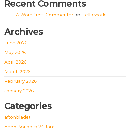
Recent Comments
A WordPress Commenter
on
Hello world!
Archives
June 2026
May 2026
April 2026
March 2026
February 2026
January 2026
Categories
aftonbladet
Agen Bonanza 24 Jam