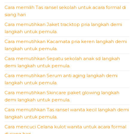
Cara memilih Tas ransel sekolah untuk acara formal di
siang hari
Cara memutihkan Jaket tracktop pria langkah demi
langkah untuk pemula.
Cara memutihkan Kacamata pria keren langkah demi
langkah untuk pemula.
Cara memutihkan Sepatu sekolah anak sd langkah
demi langkah untuk pemula.
Cara memutihkan Serum anti aging langkah demi
langkah untuk pemula.
Cara memutihkan Skincare paket glowing langkah
demi langkah untuk pemula.
Cara memutihkan Tas ransel wanita kecil langkah demi
langkah untuk pemula.
Cara mencuci Celana kulot wanita untuk acara formal
di siang hari