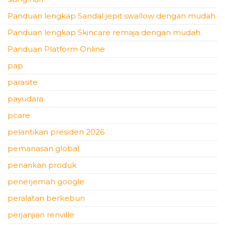
Panduan lengkap Sandal jepit swallow dengan mudah.
Panduan lengkap Skincare remaja dengan mudah.
Panduan Platform Online
pap
parasite
payudara
pcare
pelantikan presiden 2026
pemanasan global
penarikan produk
penerjemah google
peralatan berkebun
perjanjian renville