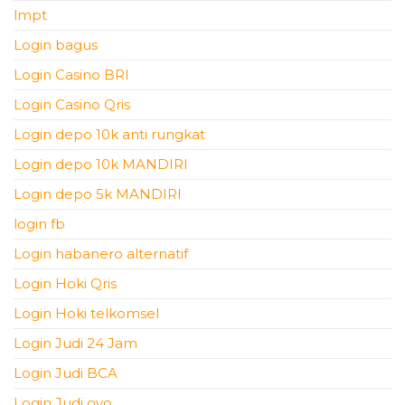
lmpt
Login bagus
Login Casino BRI
Login Casino Qris
Login depo 10k anti rungkat
Login depo 10k MANDIRI
Login depo 5k MANDIRI
login fb
Login habanero alternatif
Login Hoki Qris
Login Hoki telkomsel
Login Judi 24 Jam
Login Judi BCA
Login Judi ovo