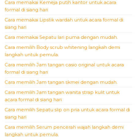
Cara memakai Kemeja putih kantor untuk acara
formal di siang hari
Cara memakai Lipstik wardah untuk acara formal di
siang hari
Cara memakai Sepatu lari puma dengan mudah.
Cara memilih Body scrub whitening langkah demi
langkah untuk pemula.
Cara memilih Jam tangan casio original untuk acara
formal di siang hari
Cara memilih Jam tangan skmei dengan mudah.
Cara memilih Jam tangan wanita strap kulit untuk
acara formal di siang hari
Cara memilih Sepatu slip on pria untuk acara formal di
siang hari
Cara memilih Serum pencerah wajah langkah demi
langkah untuk pemula.