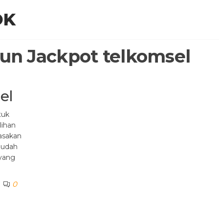
OK
un Jackpot telkomsel
el
tuk
lihan
rasakan
mudah
 yang
0