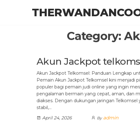
Skip
THERWANDANCO
to
the
content
Category:
Ak
Akun Jackpot telkoms
Akun Jackpot Telkomsel: Panduan Lengkap un
Pemain Akun Jackpot Telkomsel kini menjadi pi
populer bagi pemain judi online yang ingin me
pengalaman bermain yang cepat, aman, dan 
diakses. Dengan dukungan jaringan Telkomsel
stabil,…
admin
April 24, 2026
By