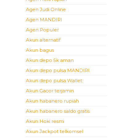
Agen Judi Online
Agen MANDIRI
Agen Populer
Akun alternatif
Akun bagus
Akun depo 5k aman
Akun depo pulsa MANDIRI
Akun depo pulsa Wallet
Akun Gacor terjamin
Akun habanero rupiah
Akun habanero saldo gratis
Akun Hoki resmi
Akun Jackpot telkomsel