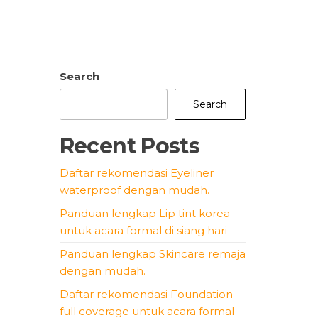
Search
Search
Recent Posts
Daftar rekomendasi Eyeliner
waterproof dengan mudah.
Panduan lengkap Lip tint korea
untuk acara formal di siang hari
Panduan lengkap Skincare remaja
dengan mudah.
Daftar rekomendasi Foundation
full coverage untuk acara formal