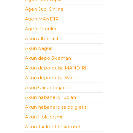
Agen Judi Online
Agen MANDIRI
Agen Populer
Akun alternatif
Akun bagus
Akun depo 5k aman
Akun depo pulsa MANDIRI
Akun depo pulsa Wallet
Akun Gacor terjamin
Akun habanero rupiah
Akun habanero saldo gratis
Akun Hoki resmi
Akun Jackpot telkomsel