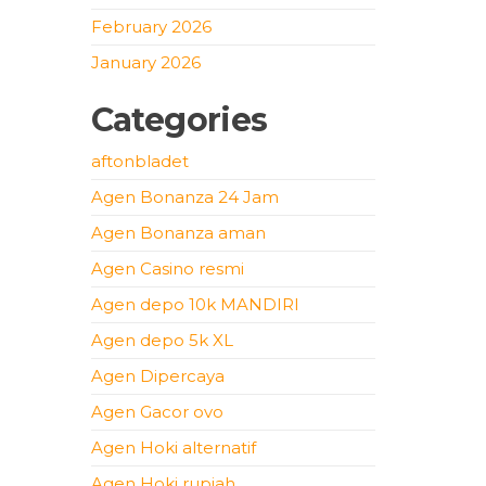
February 2026
January 2026
Categories
aftonbladet
Agen Bonanza 24 Jam
Agen Bonanza aman
Agen Casino resmi
Agen depo 10k MANDIRI
Agen depo 5k XL
Agen Dipercaya
Agen Gacor ovo
Agen Hoki alternatif
Agen Hoki rupiah