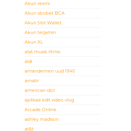
Akun resmi
Akun sbobet BCA
Akun Slot Wallet
Akun terjamin
Akun XL
alat musik ritmis
aldi
amandemen uud 1945
amatir
american idol
aplikasi edit video vlog
Arcade Online
ashley madison
at&t