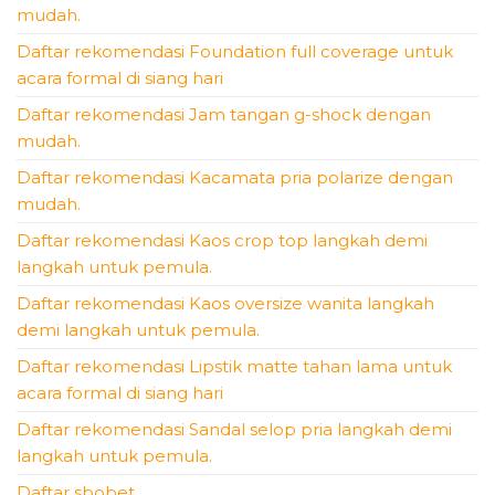
mudah.
Daftar rekomendasi Foundation full coverage untuk
acara formal di siang hari
Daftar rekomendasi Jam tangan g-shock dengan
mudah.
Daftar rekomendasi Kacamata pria polarize dengan
mudah.
Daftar rekomendasi Kaos crop top langkah demi
langkah untuk pemula.
Daftar rekomendasi Kaos oversize wanita langkah
demi langkah untuk pemula.
Daftar rekomendasi Lipstik matte tahan lama untuk
acara formal di siang hari
Daftar rekomendasi Sandal selop pria langkah demi
langkah untuk pemula.
Daftar sbobet