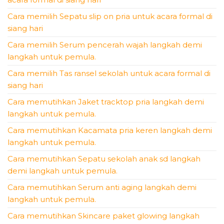
Cara memilih Sepatu slip on pria untuk acara formal di
siang hari
Cara memilih Serum pencerah wajah langkah demi
langkah untuk pemula.
Cara memilih Tas ransel sekolah untuk acara formal di
siang hari
Cara memutihkan Jaket tracktop pria langkah demi
langkah untuk pemula.
Cara memutihkan Kacamata pria keren langkah demi
langkah untuk pemula.
Cara memutihkan Sepatu sekolah anak sd langkah
demi langkah untuk pemula.
Cara memutihkan Serum anti aging langkah demi
langkah untuk pemula.
Cara memutihkan Skincare paket glowing langkah