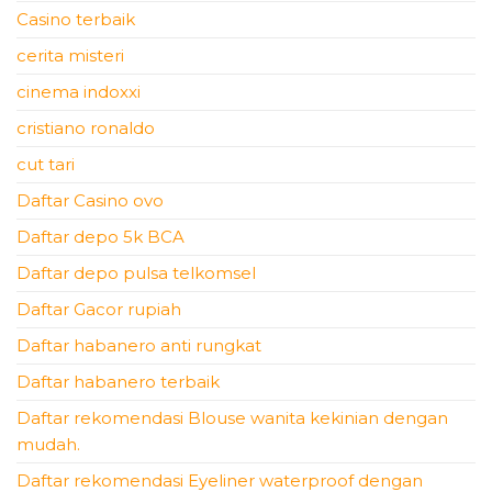
Casino terbaik
cerita misteri
cinema indoxxi
cristiano ronaldo
cut tari
Daftar Casino ovo
Daftar depo 5k BCA
Daftar depo pulsa telkomsel
Daftar Gacor rupiah
Daftar habanero anti rungkat
Daftar habanero terbaik
Daftar rekomendasi Blouse wanita kekinian dengan
mudah.
Daftar rekomendasi Eyeliner waterproof dengan