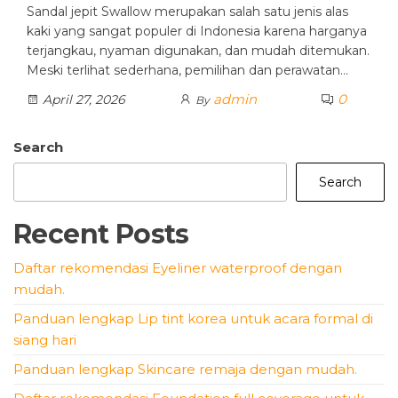
Sandal jepit Swallow merupakan salah satu jenis alas
kaki yang sangat populer di Indonesia karena harganya
terjangkau, nyaman digunakan, dan mudah ditemukan.
Meski terlihat sederhana, pemilihan dan perawatan…
admin
0
April 27, 2026
By
Search
Search
Recent Posts
Daftar rekomendasi Eyeliner waterproof dengan
mudah.
Panduan lengkap Lip tint korea untuk acara formal di
siang hari
Panduan lengkap Skincare remaja dengan mudah.