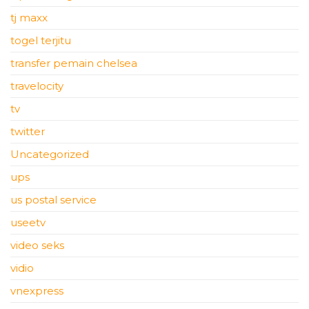
tj maxx
togel terjitu
transfer pemain chelsea
travelocity
tv
twitter
Uncategorized
ups
us postal service
useetv
video seks
vidio
vnexpress