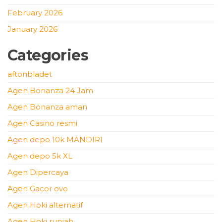
February 2026
January 2026
Categories
aftonbladet
Agen Bonanza 24 Jam
Agen Bonanza aman
Agen Casino resmi
Agen depo 10k MANDIRI
Agen depo 5k XL
Agen Dipercaya
Agen Gacor ovo
Agen Hoki alternatif
Agen Hoki rupiah