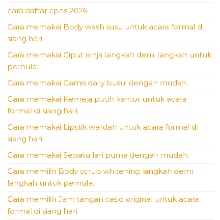
cara daftar cpns 2026
Cara memakai Body wash susu untuk acara formal di
siang hari
Cara memakai Ciput ninja langkah demi langkah untuk
pemula.
Cara memakai Gamis daily busui dengan mudah.
Cara memakai Kemeja putih kantor untuk acara
formal di siang hari
Cara memakai Lipstik wardah untuk acara formal di
siang hari
Cara memakai Sepatu lari puma dengan mudah.
Cara memilih Body scrub whitening langkah demi
langkah untuk pemula.
Cara memilih Jam tangan casio original untuk acara
formal di siang hari