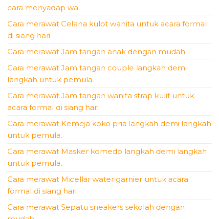
cara menyadap wa
Cara merawat Celana kulot wanita untuk acara formal
di siang hari
Cara merawat Jam tangan anak dengan mudah.
Cara merawat Jam tangan couple langkah demi
langkah untuk pemula.
Cara merawat Jam tangan wanita strap kulit untuk
acara formal di siang hari
Cara merawat Kemeja koko pria langkah demi langkah
untuk pemula.
Cara merawat Masker komedo langkah demi langkah
untuk pemula.
Cara merawat Micellar water garnier untuk acara
formal di siang hari
Cara merawat Sepatu sneakers sekolah dengan
mudah.