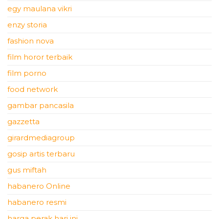
egy maulana vikri
enzy storia
fashion nova
film horor terbaik
film porno
food network
gambar pancasila
gazzetta
girardmediagroup
gosip artis terbaru
gus miftah
habanero Online
habanero resmi
harga perak hari ini