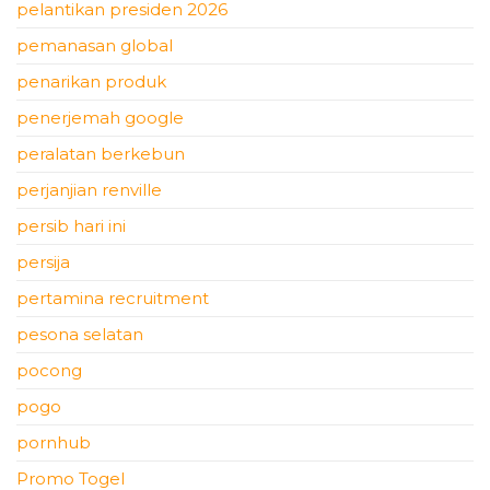
pelantikan presiden 2026
pemanasan global
penarikan produk
penerjemah google
peralatan berkebun
perjanjian renville
persib hari ini
persija
pertamina recruitment
pesona selatan
pocong
pogo
pornhub
Promo Togel