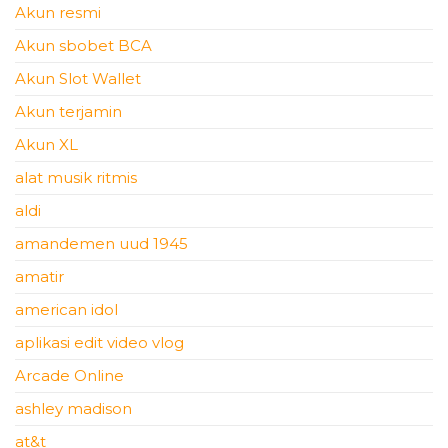
Akun resmi
Akun sbobet BCA
Akun Slot Wallet
Akun terjamin
Akun XL
alat musik ritmis
aldi
amandemen uud 1945
amatir
american idol
aplikasi edit video vlog
Arcade Online
ashley madison
at&t