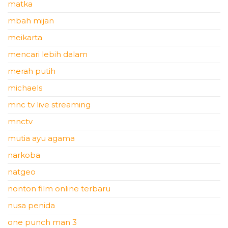
matka
mbah mijan
meikarta
mencari lebih dalam
merah putih
michaels
mnc tv live streaming
mnctv
mutia ayu agama
narkoba
natgeo
nonton film online terbaru
nusa penida
one punch man 3