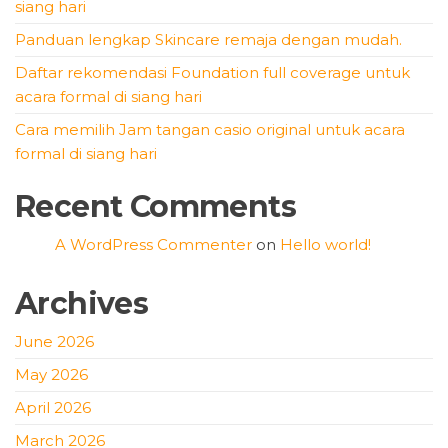
siang hari
Panduan lengkap Skincare remaja dengan mudah.
Daftar rekomendasi Foundation full coverage untuk
acara formal di siang hari
Cara memilih Jam tangan casio original untuk acara
formal di siang hari
Recent Comments
A WordPress Commenter
on
Hello world!
Archives
June 2026
May 2026
April 2026
March 2026