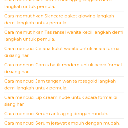
langkah untuk pemula.
Cara memutihkan Skincare paket glowing langkah
demi langkah untuk pemula.
Cara memutihkan Tas ransel wanita kecil langkah demi
langkah untuk pemula.
Cara mencuci Celana kulot wanita untuk acara formal
di siang hari
Cara mencuci Gamis batik modern untuk acara formal
di siang hari
Cara mencuci Jam tangan wanita rosegold langkah
demi langkah untuk pemula.
Cara mencuci Lip cream nude untuk acara formal di
siang hari
Cara mencuci Serum anti aging dengan mudah.
Cara mencuci Serum jerawat ampuh dengan mudah.