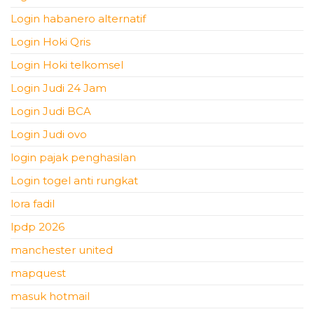
Login habanero alternatif
Login Hoki Qris
Login Hoki telkomsel
Login Judi 24 Jam
Login Judi BCA
Login Judi ovo
login pajak penghasilan
Login togel anti rungkat
lora fadil
lpdp 2026
manchester united
mapquest
masuk hotmail