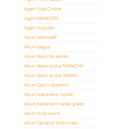
Agen Judi Online
Agen MANDIRI
Agen Populer
Akun alternatif
Akun bagus
Akun depo 5k aman
Akun depo pulsa MANDIRI
Akun depo pulsa Wallet
Akun Gacor terjamin
Akun habanero rupiah
Akun habanero saldo gratis
Akun Hoki resmi
Akun Jackpot telkomsel