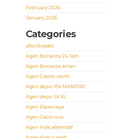
February 2026
January 2026
Categories
aftonbladet
Agen Bonanza 24 Jam
Agen Bonanza aman
Agen Casino resmi
Agen depo 10k MANDIRI
Agen depo 5k XL
Agen Dipercaya
Agen Gacor ovo
Agen Hoki alternatif
Agen Hoki rupiah