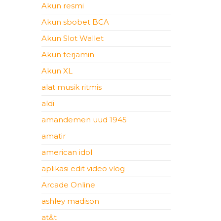
Akun resmi
Akun sbobet BCA
Akun Slot Wallet
Akun terjamin
Akun XL
alat musik ritmis
aldi
amandemen uud 1945
amatir
american idol
aplikasi edit video vlog
Arcade Online
ashley madison
at&t