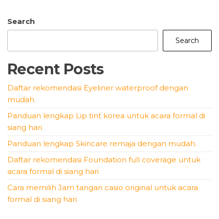
Search
Search
Recent Posts
Daftar rekomendasi Eyeliner waterproof dengan
mudah.
Panduan lengkap Lip tint korea untuk acara formal di
siang hari
Panduan lengkap Skincare remaja dengan mudah.
Daftar rekomendasi Foundation full coverage untuk
acara formal di siang hari
Cara memilih Jam tangan casio original untuk acara
formal di siang hari