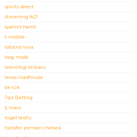
sports direct
streaming lk21
syahrini hamil
t-mobile
tabloid nova
taqy malik
teknologi terbaru
texas roadhouse
tik-tok
Tips Betting
tj maxx
togel terjitu
transfer pemain chelsea