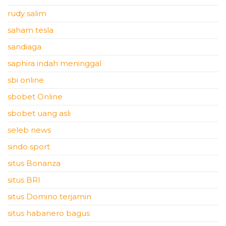
rudy salim
saham tesla
sandiaga
saphira indah meninggal
sbi online
sbobet Online
sbobet uang asli
seleb news
sindo sport
situs Bonanza
situs BRI
situs Domino terjamin
situs habanero bagus