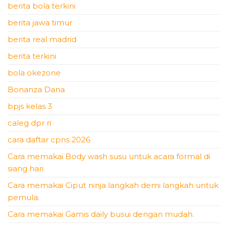
berita bola terkini
berita jawa timur
berita real madrid
berita terkini
bola okezone
Bonanza Dana
bpjs kelas 3
caleg dpr ri
cara daftar cpns 2026
Cara memakai Body wash susu untuk acara formal di
siang hari
Cara memakai Ciput ninja langkah demi langkah untuk
pemula.
Cara memakai Gamis daily busui dengan mudah.