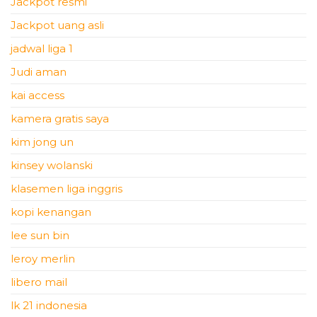
Jackpot resmi
Jackpot uang asli
jadwal liga 1
Judi aman
kai access
kamera gratis saya
kim jong un
kinsey wolanski
klasemen liga inggris
kopi kenangan
lee sun bin
leroy merlin
libero mail
lk 21 indonesia