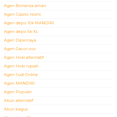
Agen Bonanza aman
Agen Casino resmi
Agen depo 10k MANDIRI
Agen depo 5k XL
Agen Dipercaya
Agen Gacor ovo
Agen Hoki alternatif
Agen Hoki rupiah
Agen Judi Online
Agen MANDIRI
Agen Populer
Akun alternatif
Akun bagus