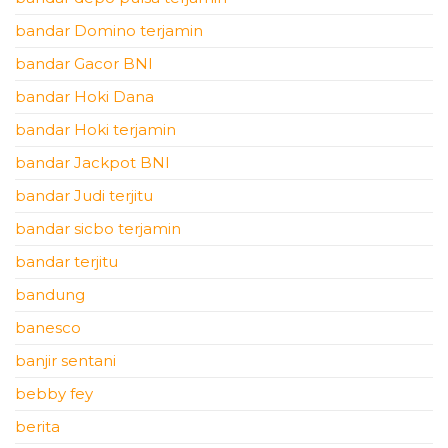
bandar Domino terjamin
bandar Gacor BNI
bandar Hoki Dana
bandar Hoki terjamin
bandar Jackpot BNI
bandar Judi terjitu
bandar sicbo terjamin
bandar terjitu
bandung
banesco
banjir sentani
bebby fey
berita