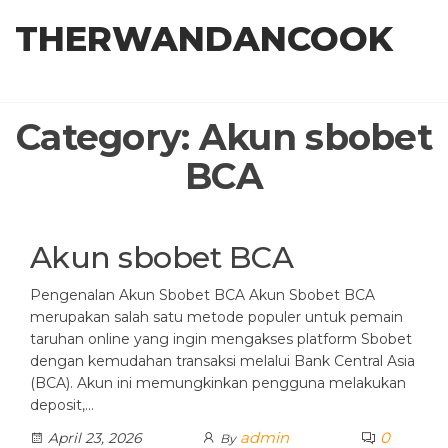
Skip
THERWANDANCOOK
to
the
content
Category:
Akun sbobet
BCA
Akun sbobet BCA
Pengenalan Akun Sbobet BCA Akun Sbobet BCA
merupakan salah satu metode populer untuk pemain
taruhan online yang ingin mengakses platform Sbobet
dengan kemudahan transaksi melalui Bank Central Asia
(BCA). Akun ini memungkinkan pengguna melakukan
deposit,…
admin
0
April 23, 2026
By