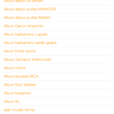
Akun depo 5k aman
Akun depo pulsa MANDIRI
Akun depo pulsa Wallet
Akun Gacor terjamin
Akun habanero rupiah
Akun habanero saldo gratis
Akun Hoki resmi
Akun Jackpot telkomsel
Akun resmi
Akun sbobet BCA
Akun Slot Wallet
Akun terjamin
Akun XL
alat musik ritmis