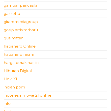
gambar pancasila
gazzetta
girardmediagroup
gosip artis terbaru
gus miftah
habanero Online
habanero resmi
harga perak hari ini
Hiburan Digital
Hoki XL
indian porn
indonesia movie 21 online
info