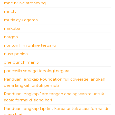
mnc tv live streaming
mnctv
mutia ayu agama
narkoba
natgeo
nonton film online terbaru
nusa penida
one punch man 3
pancasila sebagai ideologi negara
Panduan lengkap Foundation full coverage langkah
demi langkah untuk pemula.
Panduan lengkap Jam tangan analog wanita untuk
acara formal di siang hari
Panduan lengkap Lip tint korea untuk acara formal di
siang hari