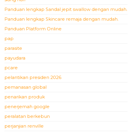
Panduan lengkap Sandal jepit swallow dengan mudah.
Panduan lengkap Skincare remaja dengan mudah.
Panduan Platform Online
pap
parasite
payudara
pcare
pelantikan presiden 2026
pemanasan global
penarikan produk
penerjemah google
peralatan berkebun
perjanjian renville