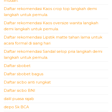
mudah.
Daftar rekomendasi Kaos crop top langkah demi
langkah untuk pemula.
Daftar rekomendasi Kaos oversize wanita langkah
demi langkah untuk pemula.
Daftar rekomendasi Lipstik matte tahan lama untuk
acara formal di siang hari
Daftar rekomendasi Sandal selop pria langkah demi
langkah untuk pemula.
Daftar sbobet
Daftar sbobet bagus
Daftar sicbo anti rungkat
Daftar sicbo BNI
dalil puasa rajab
depo 5k BCA