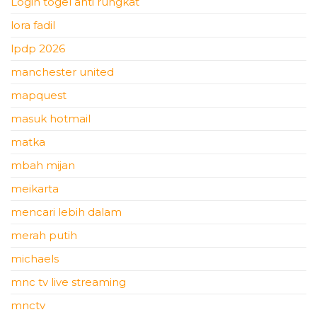
Login togel anti rungkat
lora fadil
lpdp 2026
manchester united
mapquest
masuk hotmail
matka
mbah mijan
meikarta
mencari lebih dalam
merah putih
michaels
mnc tv live streaming
mnctv