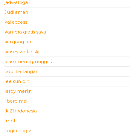
jadwal liga 1
Judi aman
kai access
kamera gratis saya
kim jong un
kinsey wolanski
klasemen liga inggris
kopi kenangan
lee sun bin
leroy merlin
libero mail
lk 21 indonesia
lmpt
Login bagus