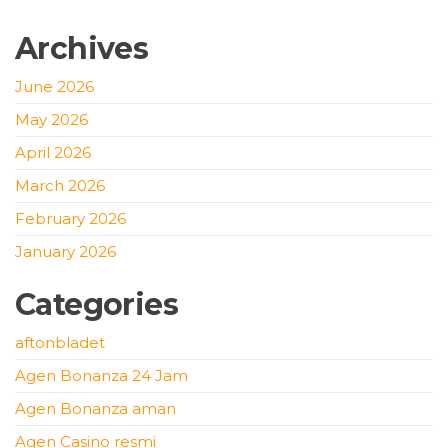
Archives
June 2026
May 2026
April 2026
March 2026
February 2026
January 2026
Categories
aftonbladet
Agen Bonanza 24 Jam
Agen Bonanza aman
Agen Casino resmi