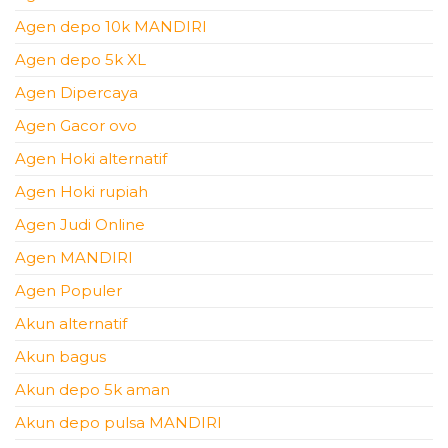
Agen depo 10k MANDIRI
Agen depo 5k XL
Agen Dipercaya
Agen Gacor ovo
Agen Hoki alternatif
Agen Hoki rupiah
Agen Judi Online
Agen MANDIRI
Agen Populer
Akun alternatif
Akun bagus
Akun depo 5k aman
Akun depo pulsa MANDIRI