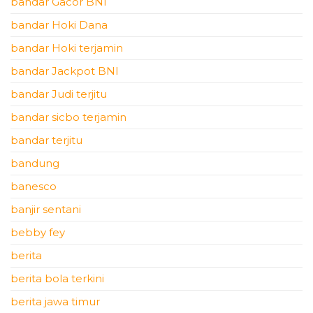
bandar Gacor BNI
bandar Hoki Dana
bandar Hoki terjamin
bandar Jackpot BNI
bandar Judi terjitu
bandar sicbo terjamin
bandar terjitu
bandung
banesco
banjir sentani
bebby fey
berita
berita bola terkini
berita jawa timur