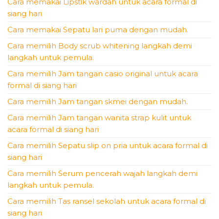
Cara memakai Lipstik wardah untuk acara formal di
siang hari
Cara memakai Sepatu lari puma dengan mudah.
Cara memilih Body scrub whitening langkah demi
langkah untuk pemula.
Cara memilih Jam tangan casio original untuk acara
formal di siang hari
Cara memilih Jam tangan skmei dengan mudah.
Cara memilih Jam tangan wanita strap kulit untuk
acara formal di siang hari
Cara memilih Sepatu slip on pria untuk acara formal di
siang hari
Cara memilih Serum pencerah wajah langkah demi
langkah untuk pemula.
Cara memilih Tas ransel sekolah untuk acara formal di
siang hari