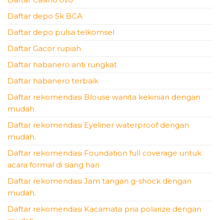
Daftar depo 5k BCA
Daftar depo pulsa telkomsel
Daftar Gacor rupiah
Daftar habanero anti rungkat
Daftar habanero terbaik
Daftar rekomendasi Blouse wanita kekinian dengan
mudah.
Daftar rekomendasi Eyeliner waterproof dengan
mudah.
Daftar rekomendasi Foundation full coverage untuk
acara formal di siang hari
Daftar rekomendasi Jam tangan g-shock dengan
mudah.
Daftar rekomendasi Kacamata pria polarize dengan