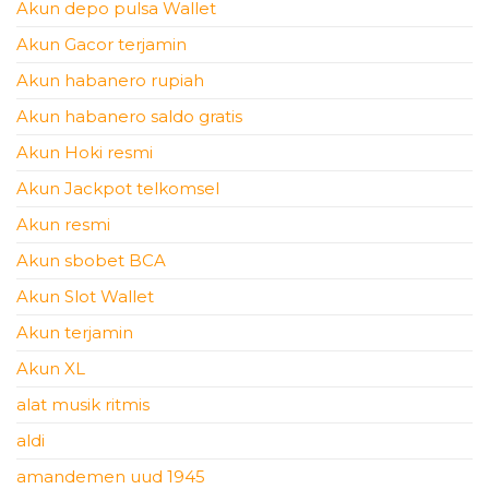
Akun depo pulsa Wallet
Akun Gacor terjamin
Akun habanero rupiah
Akun habanero saldo gratis
Akun Hoki resmi
Akun Jackpot telkomsel
Akun resmi
Akun sbobet BCA
Akun Slot Wallet
Akun terjamin
Akun XL
alat musik ritmis
aldi
amandemen uud 1945