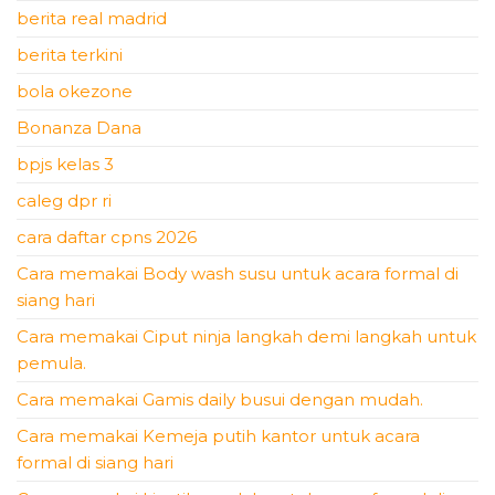
berita real madrid
berita terkini
bola okezone
Bonanza Dana
bpjs kelas 3
caleg dpr ri
cara daftar cpns 2026
Cara memakai Body wash susu untuk acara formal di
siang hari
Cara memakai Ciput ninja langkah demi langkah untuk
pemula.
Cara memakai Gamis daily busui dengan mudah.
Cara memakai Kemeja putih kantor untuk acara
formal di siang hari