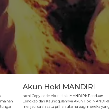
Akun Hoki MANDIRI
n
html Copy code Akun Hoki MANDIRI: Panduan
rmainan
Lengkap dan Keunggulannya Akun Hoki MANDIR
ntungan
menjadi salah satu pilihan utama bagi mereka yan