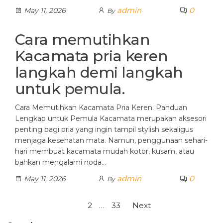
admin
0
May 11, 2026
By
Cara memutihkan
Kacamata pria keren
langkah demi langkah
untuk pemula.
Cara Memutihkan Kacamata Pria Keren: Panduan
Lengkap untuk Pemula Kacamata merupakan aksesori
penting bagi pria yang ingin tampil stylish sekaligus
menjaga kesehatan mata. Namun, penggunaan sehari-
hari membuat kacamata mudah kotor, kusam, atau
bahkan mengalami noda…
admin
0
May 11, 2026
By
Posts
1
2
…
33
Next