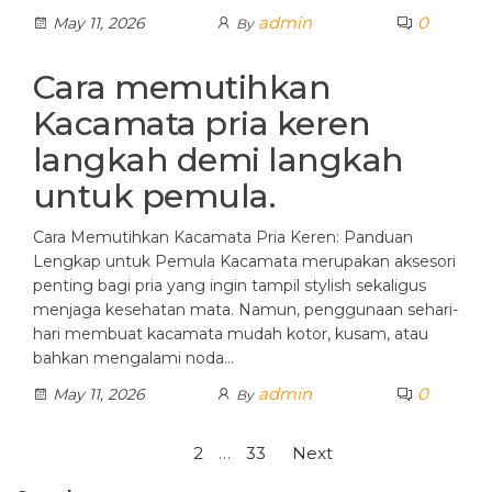
admin
0
May 11, 2026
By
Cara memutihkan
Kacamata pria keren
langkah demi langkah
untuk pemula.
Cara Memutihkan Kacamata Pria Keren: Panduan
Lengkap untuk Pemula Kacamata merupakan aksesori
penting bagi pria yang ingin tampil stylish sekaligus
menjaga kesehatan mata. Namun, penggunaan sehari-
hari membuat kacamata mudah kotor, kusam, atau
bahkan mengalami noda…
admin
0
May 11, 2026
By
Posts
1
2
…
33
Next