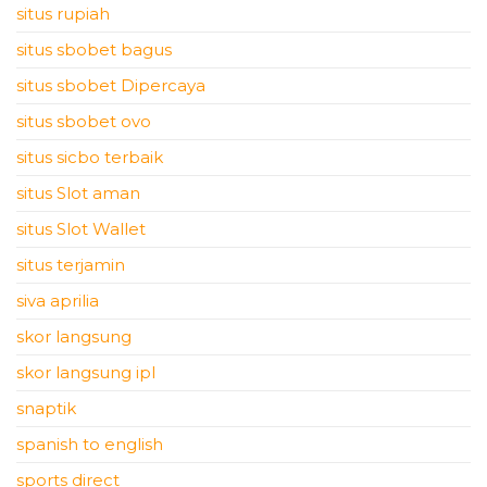
situs rupiah
situs sbobet bagus
situs sbobet Dipercaya
situs sbobet ovo
situs sicbo terbaik
situs Slot aman
situs Slot Wallet
situs terjamin
siva aprilia
skor langsung
skor langsung ipl
snaptik
spanish to english
sports direct