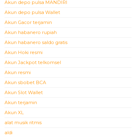
Akun depo pulsa MANDIRI
Akun depo pulsa Wallet
Akun Gacor terjamin
Akun habanero rupiah
Akun habanero saldo gratis
Akun Hoki resmi
Akun Jackpot telkomsel
Akun resmi
Akun sbobet BCA
Akun Slot Wallet
Akun terjamin
Akun XL
alat musik ritmis
aldi