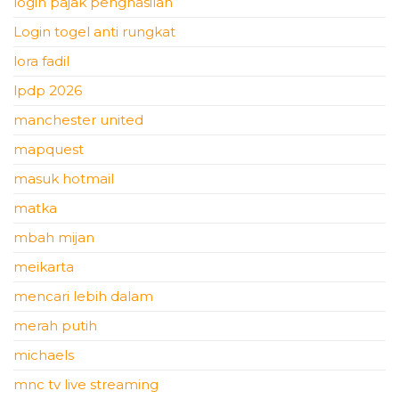
login pajak penghasilan
Login togel anti rungkat
lora fadil
lpdp 2026
manchester united
mapquest
masuk hotmail
matka
mbah mijan
meikarta
mencari lebih dalam
merah putih
michaels
mnc tv live streaming