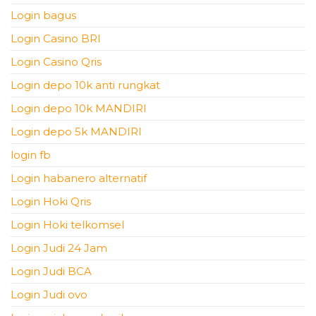
Login bagus
Login Casino BRI
Login Casino Qris
Login depo 10k anti rungkat
Login depo 10k MANDIRI
Login depo 5k MANDIRI
login fb
Login habanero alternatif
Login Hoki Qris
Login Hoki telkomsel
Login Judi 24 Jam
Login Judi BCA
Login Judi ovo