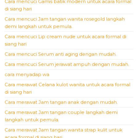
Cara mencuci Gamis batik modern untuk acara formal
di siang hari
Cara mencuci Jam tangan wanita rosegold langkah
demi langkah untuk pemula.
Cara mencuci Lip cream nude untuk acara formal di
siang hari
Cara mencuci Serum anti aging dengan mudah.
Cara mencuci Serum jerawat ampuh dengan mudah.
cara menyadap wa
Cara merawat Celana kulot wanita untuk acara formal
di siang hari
Cara merawat Jam tangan anak dengan mudah.
Cara merawat Jam tangan couple langkah demi
langkah untuk pemula.
Cara merawat Jam tangan wanita strap kulit untuk
acara formal di siang hari