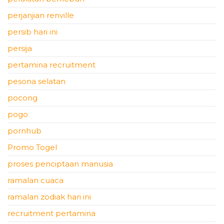
perjanjian renville
persib hari ini
persija
pertamina recruitment
pesona selatan
pocong
pogo
pornhub
Promo Togel
proses penciptaan manusia
ramalan cuaca
ramalan zodiak hari ini
recruitment pertamina