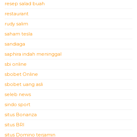
resep salad buah
restaurant
rudy salim
saham tesla
sandiaga
saphira indah meninggal
sbi online
sbobet Online
sbobet uang asli
seleb news
sindo sport
situs Bonanza
situs BRI
situs Domino terjamin