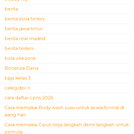
berita
berita bola terkini
berita jawa timur
berita real madrid
berita terkini
bola okezone
Bonanza Dana
bpjs kelas 3
caleg dpr ri
cara daftar cpns 2026
Cara memakai Body wash susu untuk acara formal di
siang hari
Cara memakai Ciput ninja langkah demi langkah untuk
pemula.