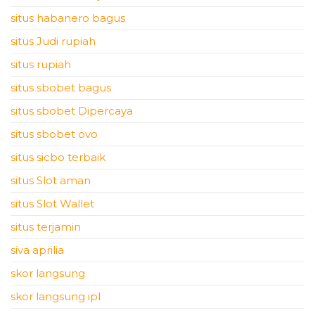
situs habanero bagus
situs Judi rupiah
situs rupiah
situs sbobet bagus
situs sbobet Dipercaya
situs sbobet ovo
situs sicbo terbaik
situs Slot aman
situs Slot Wallet
situs terjamin
siva aprilia
skor langsung
skor langsung ipl