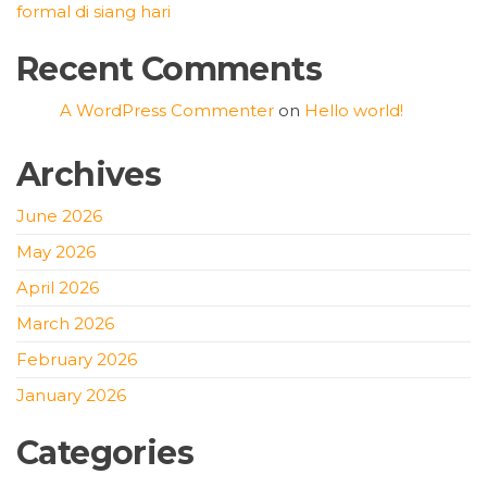
formal di siang hari
Recent Comments
A WordPress Commenter
on
Hello world!
Archives
June 2026
May 2026
April 2026
March 2026
February 2026
January 2026
Categories