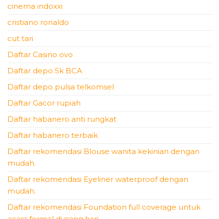
cinema indoxxi
cristiano ronaldo
cut tari
Daftar Casino ovo
Daftar depo 5k BCA
Daftar depo pulsa telkomsel
Daftar Gacor rupiah
Daftar habanero anti rungkat
Daftar habanero terbaik
Daftar rekomendasi Blouse wanita kekinian dengan
mudah.
Daftar rekomendasi Eyeliner waterproof dengan
mudah.
Daftar rekomendasi Foundation full coverage untuk
acara formal di siang hari