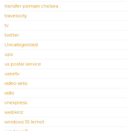
transfer pemain chelsea
travelocity
tv
twitter
Uncategorized
ups
us postal service
useetv
video seks
vidio
vnexpress
webkinz
windows 10 lemot