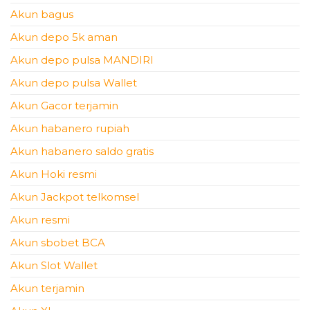
Akun bagus
Akun depo 5k aman
Akun depo pulsa MANDIRI
Akun depo pulsa Wallet
Akun Gacor terjamin
Akun habanero rupiah
Akun habanero saldo gratis
Akun Hoki resmi
Akun Jackpot telkomsel
Akun resmi
Akun sbobet BCA
Akun Slot Wallet
Akun terjamin