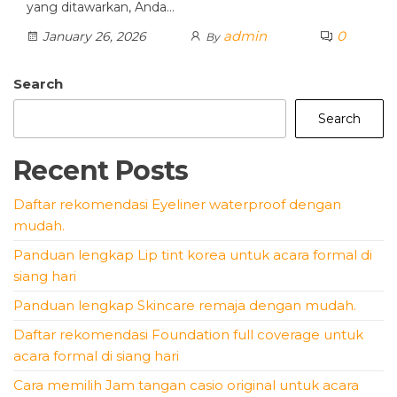
yang ditawarkan, Anda…
admin
0
January 26, 2026
By
Search
Search
Recent Posts
Daftar rekomendasi Eyeliner waterproof dengan
mudah.
Panduan lengkap Lip tint korea untuk acara formal di
siang hari
Panduan lengkap Skincare remaja dengan mudah.
Daftar rekomendasi Foundation full coverage untuk
acara formal di siang hari
Cara memilih Jam tangan casio original untuk acara