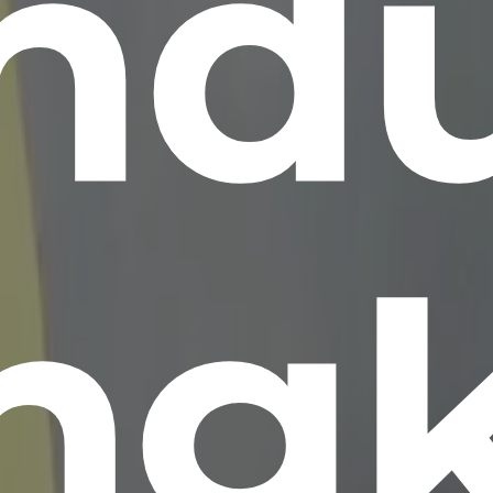
nd
ng