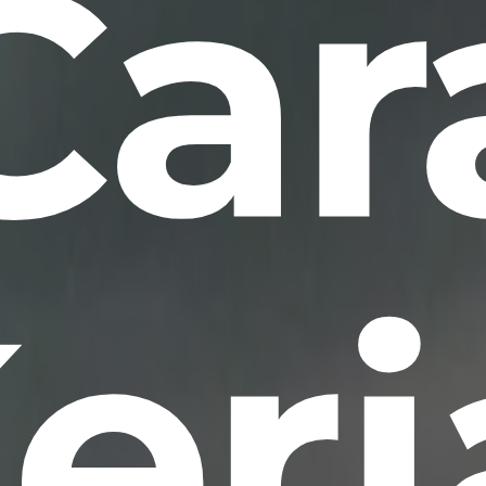
Car
erj