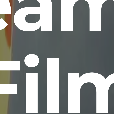
ea
Fil