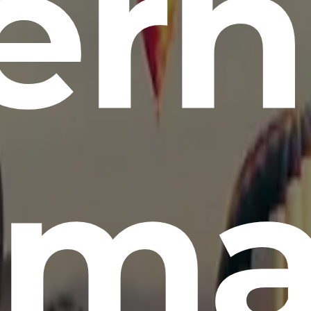
ern
m