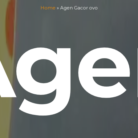
Home
»
Agen Gacor ovo
Age