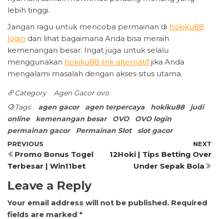
lebih tinggi.
Jangan ragu untuk mencoba permainan di
hokiku88
login
dan lihat bagaimana Anda bisa meraih
kemenangan besar. Ingat juga untuk selalu
menggunakan
hokiku88 link alternatif
jika Anda
mengalami masalah dengan akses situs utama.
Category
Agen Gacor ovo
Tags
agen gacor
agen terpercaya
hokiku88
judi
online
kemenangan besar
OVO
OVO login
permainan gacor
Permainan Slot
slot gacor
Post
Previous
N
PREVIOUS
NEXT
Promo Bonus Togel
12Hoki | Tips Betting Over
Post
P
navigation
Terbesar | Win11bet
Under Sepak Bola
Leave a Reply
Your email address will not be published.
Required
fields are marked
*