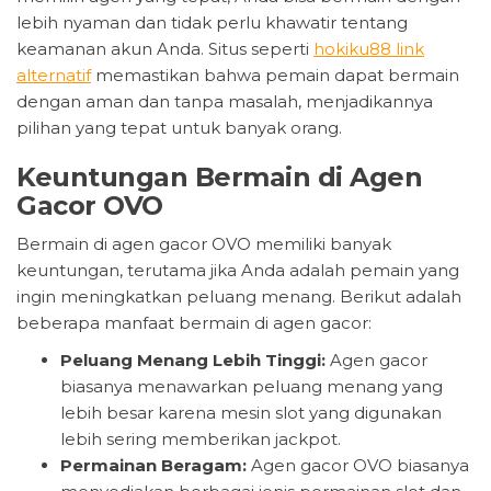
lebih nyaman dan tidak perlu khawatir tentang
keamanan akun Anda. Situs seperti
hokiku88 link
alternatif
memastikan bahwa pemain dapat bermain
dengan aman dan tanpa masalah, menjadikannya
pilihan yang tepat untuk banyak orang.
Keuntungan Bermain di Agen
Gacor OVO
Bermain di agen gacor OVO memiliki banyak
keuntungan, terutama jika Anda adalah pemain yang
ingin meningkatkan peluang menang. Berikut adalah
beberapa manfaat bermain di agen gacor:
Peluang Menang Lebih Tinggi:
Agen gacor
biasanya menawarkan peluang menang yang
lebih besar karena mesin slot yang digunakan
lebih sering memberikan jackpot.
Permainan Beragam:
Agen gacor OVO biasanya